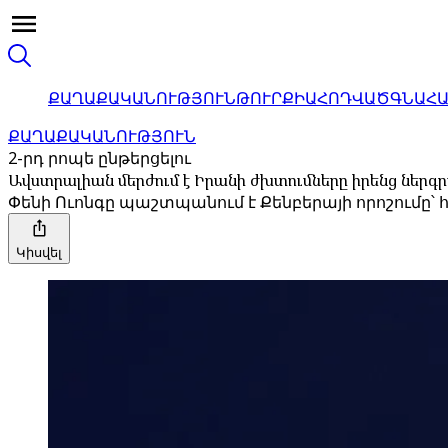
ՔԱՂԱՔԱԿԱՆՈՒԹՅՈՒՆ
ԹՈՒՐՔԻԱ
ՀՈԴՎԱԾ
ԳՆԱՀ
ՔԱՂԱՔԱԿԱՆՈՒԹՅՈՒՆ
2-րդ րոպե ընթերցելու
Ավստրալիան մերժում է Իրանի ժխտումները իրենց ներ
Փենի Ուոնգը պաշտպանում է Քենբերայի որոշումը՝ հ
Կիսվել