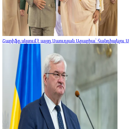
Շարիֆը սկսում է այցը Սաուդյան Արաբիա՝ հանդիպելու 