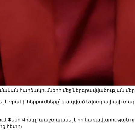
մական հարձակումների մեջ ներգրավվածության մերժո
լ է Իրանի հերքումները՝ կապված Ավստրալիայի տ
ւմ Փենի Վոնգը պաշտպանել է իր կառավարության որո
ից հետո։