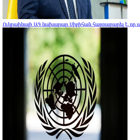
Ուկրաինայի ԱԳ նախարար Սիբիհան հայտարարել է, որ 