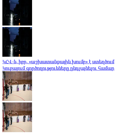
ԿՀՎ-ն, իբր, «աշխատանքային խումբ» է ստեղծում
Կուբայում գործողությունները ընդլայնելու համար