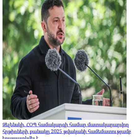
Զելենսկի. ՀՕՊ համակարգի համար մատակարարվող
հրթիռների քանակը 2025 թվականի համեմատությամբ
եռապատկվել է