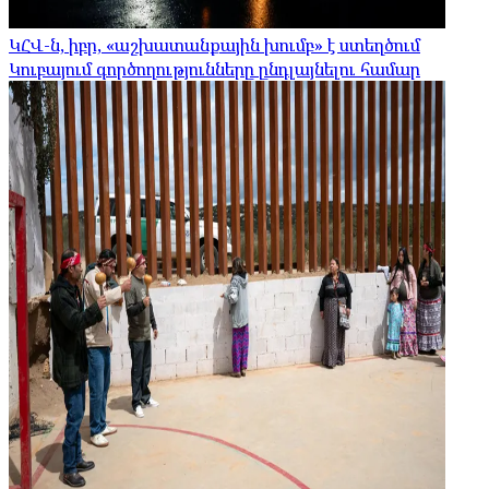
ԿՀՎ-ն, իբր, «աշխատանքային խումբ» է ստեղծում
Կուբայում գործողությունները ընդլայնելու համար