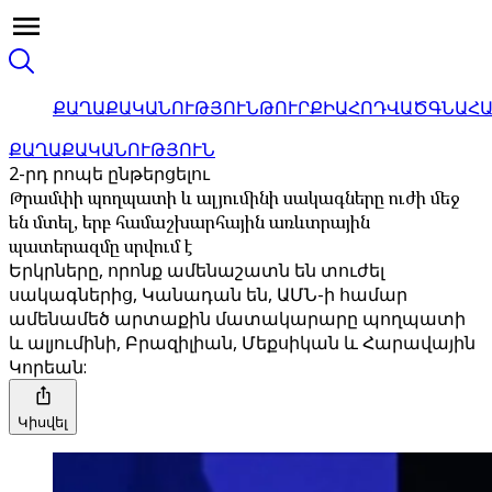
ՔԱՂԱՔԱԿԱՆՈՒԹՅՈՒՆ
ԹՈՒՐՔԻԱ
ՀՈԴՎԱԾ
ԳՆԱՀ
ՔԱՂԱՔԱԿԱՆՈՒԹՅՈՒՆ
2-րդ րոպե ընթերցելու
Թրամփի պողպատի և ալյումինի սակագները ուժի մեջ
են մտել, երբ համաշխարհային առևտրային
պատերազմը սրվում է
Երկրները, որոնք ամենաշատն են տուժել
սակագներից, Կանադան են, ԱՄՆ-ի համար
ամենամեծ արտաքին մատակարարը պողպատի
և ալյումինի, Բրազիլիան, Մեքսիկան և Հարավային
Կորեան:
Կիսվել