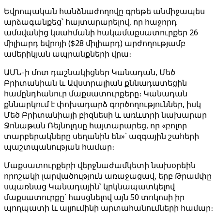
Եվրոպական հանձնաժողովը գրեթե անմիջապես
արձագանքեց՝ հայտարարելով, որ հաջորդ
ամսվանից կսահմանի հակամաքսատուրքեր 26
միլիարդ եվրոյի ($28 միլիարդ) արժողությամբ
ամերիկյան ապրանքների վրա։
ԱՄՆ-ի մոտ դաշնակիցներ Կանադան, Մեծ
Բրիտանիան և Ավստրալիան քննադատեցին
համընդհանուր մաքսատուրքերը։ Կանադան
քննարկում է փոխադարձ գործողություններ, իսկ
Մեծ Բրիտանիայի բիզնեսի և առևտրի նախարար
Ջոնաթան Ռեյնոլդսը հայտարարեց, որ «բոլոր
տարբերակները սեղանին են»՝ ազգային շահերի
պաշտպանության համար։
Մաքսատուրքերի վերջնաժամկետի նախօրեին
որոշակի լարվածություն առաջացավ, երբ Թրամփը
սպառնաց Կանադային՝ կրկնապատկելով
մաքսատուրքը՝ հասցնելով այն 50 տոկոսի իր
պողպատի և ալյումինի արտահանումների համար։