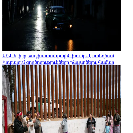
ԿՀՎ-ն, իբր, «աշխատանքային խումբ» է ստեղծում
Կուբայում գործողությունները ընդլայնելու համար