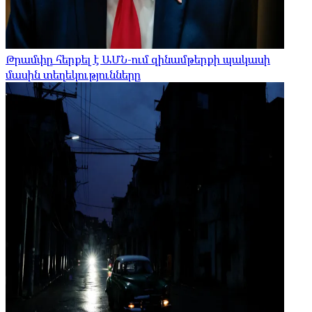
Թրամփը հերքել է ԱՄՆ-ում զինամթերքի պակասի
մասին տեղեկությունները