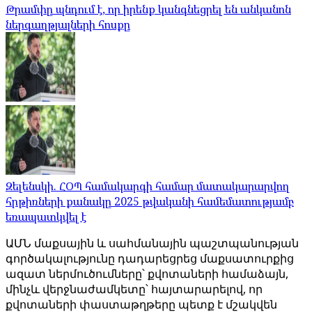
Թրամփը պնդում է, որ իրենք կանգնեցրել են անկանոն
ներգաղթյալների հոսքը
Զելենսկի. ՀՕՊ համակարգի համար մատակարարվող
հրթիռների քանակը 2025 թվականի համեմատությամբ
եռապատկվել է
ԱՄՆ մաքսային և սահմանային պաշտպանության
գործակալությունը դադարեցրեց մաքսատուրքից
ազատ ներմուծումները՝ քվոտաների համաձայն,
մինչև վերջնաժամկետը՝ հայտարարելով, որ
քվոտաների փաստաթղթերը պետք է մշակվեն