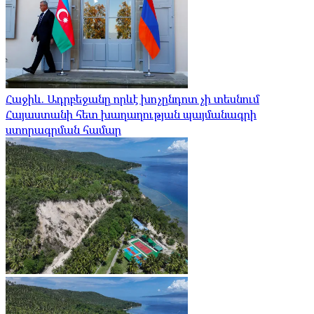
Հաջիև. Ադրբեջանը որևէ խոչընդոտ չի տեսնում
Հայաստանի հետ խաղաղության պայմանագրի
ստորագրման համար