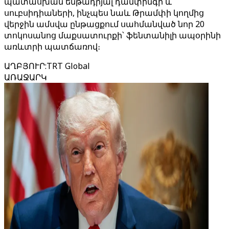
պատասխան ենթադրյալ դամփինգի և
սուբսիդիաների, ինչպես նաև Թրամփի կողմից
վերջին ամսվա ընթացքում սահմանված նոր 20
տոկոսանոց մաքսատուրքի՝ ֆենտանիլի ապօրինի
առևտրի պատճառով։
ԱՂԲՅՈՒՐ
:
TRT Global
ԱՌԱՋԱՐԿ