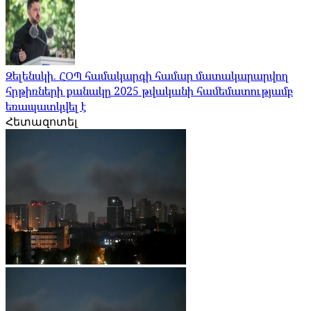
Զելենսկի. ՀՕՊ համակարգի համար մատակարարվող
հրթիռների քանակը 2025 թվականի համեմատությամբ
եռապատկվել է
Հետազոտել