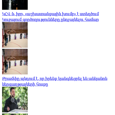
ԿՀՎ-ն, իբր, «աշխատանքային խումբ» է ստեղծում
Կուբայում գործողությունները ընդլայնելու համար
Թրամփը պնդում է, որ իրենք կանգնեցրել են անկանոն
ներգաղթյալների հոսքը