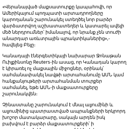
«Վերանայված մաքսատուրքը կապահովի, որ
Ամերիկայում պողպատի արտադրողները
կարողանան շարունակել ստեղծել նոր բարձր
վարձատրվող աշխատատեղեր և կատարել ավելի
մեծ ներդրումներ՝ իմանալով, որ նրանք չեն տուժի
անարդար առևտրային պրակտիկաներից»,-
հավելեց Բելը։
Կանադայի էներգետիկայի նախարար Ջոնաթան
Ուիլքինսոնը Reuters-ին ասաց, որ Կանադան կարող
է կիրառել ոչ մաքսային միջոցներ, օրինակ՝
սահմանափակել նավթի արտահանումը ԱՄՆ կամ
հանքանյութերի արտահանման տուրքեր
սահմանել, եթե ԱՄՆ-ի մաքսատուրքերը
շարունակվեն։
Չինաստանը շարունակում է մնալ ալյումինի և
ալյումինից պատրաստված ապրանքների երկրորդ
խոշոր մատակարարը, սակայն արդեն իսկ
բախվում է բարձր մաքսատուրքերի՝ ի