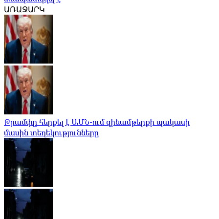
ԱՌԱՋԱՐԿ
Թրամփը հերքել է ԱՄՆ-ում զինամթերքի պակասի
մասին տեղեկությունները