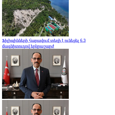
Ֆիլիպինների հարավում տեղի է ունեցել 6.3
մագնիտուդով երկրաշարժ