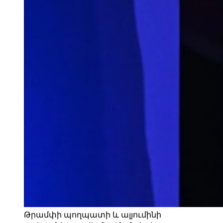
Թրամփի պողպատի և ալյումինի