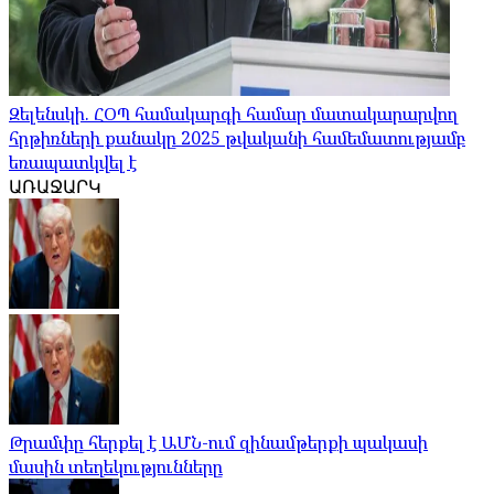
Զելենսկի. ՀՕՊ համակարգի համար մատակարարվող
հրթիռների քանակը 2025 թվականի համեմատությամբ
եռապատկվել է
ԱՌԱՋԱՐԿ
Թրամփը հերքել է ԱՄՆ-ում զինամթերքի պակասի
մասին տեղեկությունները