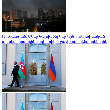
Ռուսաստան. Մենք հարվածել ենք Կիևի ուկրաինական
տրանսպորտային, լոգիստիկ և բաշխման կենտրոններին