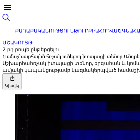
ՔԱՂԱՔԱԿԱՆՈՒԹՅՈՒՆ
ԹՈՒՐՔԻԱ
ՀՈԴՎԱԾ
ԳՆԱՀ
ՄՇԱԿՈՒՅԹ
2-րդ րոպե ընթերցելու
Համաշխարհային հռչակ ունեցող իտալացի տենոր Անդրեա 
Աշխարհահռչակ իտալացի տենոր, երգահան և կոմպոզ
ամյակի կապակցությամբ կազմակերպված համաշխա
Կիսվել