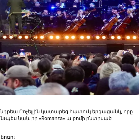
րեա Բոչելլին կատարեց հատուկ երգացանկ, որը
, ինչպես նաև իր «Romanza» ալբոմի ընտրված
 երգը։