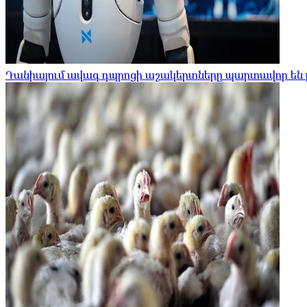
Դանիայում ավագ դպրոցի աշակերտները պարտավոր են