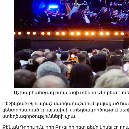
Աշխարհահռչակ իտալացի տենոր Անդրեա Բոչելլ
Բեշիկթաշ Թյուպրաշ մարզադաշտում կայացած համ
կենտրոնացած էր այնպիսի ստեղծագործությունների վրա
ստեղծագործությունների վրա։
Քենան Դողուլուն, որը Բոչելլիի հետ բեմը կիսել էր որ