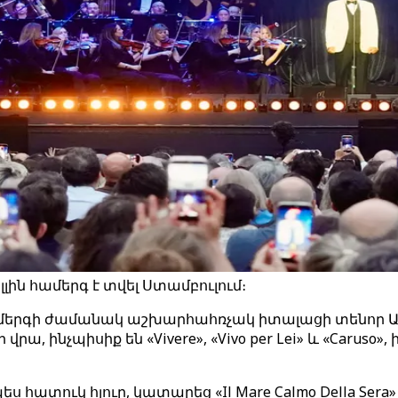
ին համերգ է տվել Ստամբուլում։
երգի ժամանակ աշխարհահռչակ իտալացի տենոր Անդ
, ինչպիսիք են «Vivere», «Vivo per Lei» և «Caruso»
պես հատուկ հյուր, կատարեց «Il Mare Calmo Della Sera»