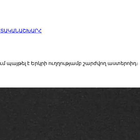
ԱՏԱԿԱՆ
ԱՇԽԱՐՀ
մ պայթել է Երկրի ուղղությամբ շարժվող աստերոիդ։