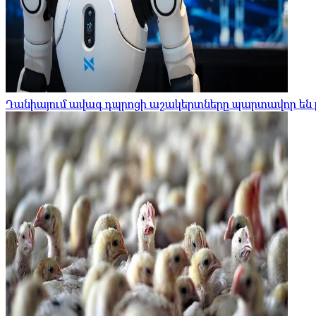
Դանիայում ավագ դպրոցի աշակերտները պարտավոր են