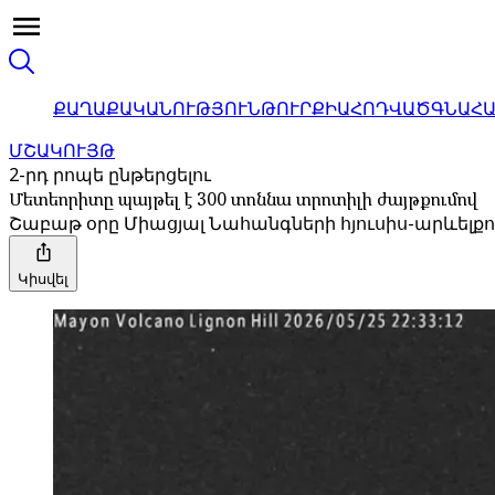
ՔԱՂԱՔԱԿԱՆՈՒԹՅՈՒՆ
ԹՈՒՐՔԻԱ
ՀՈԴՎԱԾ
ԳՆԱՀ
ՄՇԱԿՈՒՅԹ
2-րդ րոպե ընթերցելու
Մետեորիտը պայթել է 300 տոննա տրոտիլի ժայթքումով
Շաբաթ օրը Միացյալ Նահանգների հյուսիս-արևելքու
Կիսվել