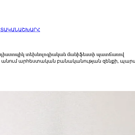
ԱՏԱԿԱՆ
ԱՇԽԱՐՀ
ի դիստոպիկ տեխնոլոգիական մանիֆեստի պատճառով
է անում արհեստական բանականության զենքի, պար