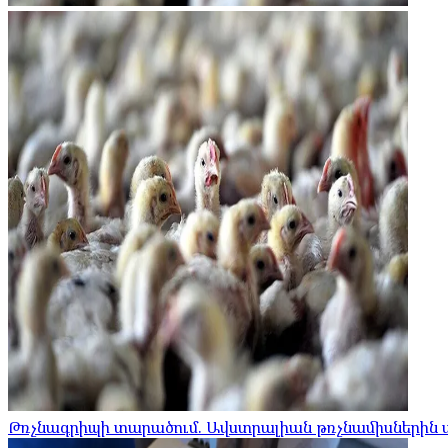
Թռչնագրիպի տարածում. Ավստրալիան թռչնամիսներին