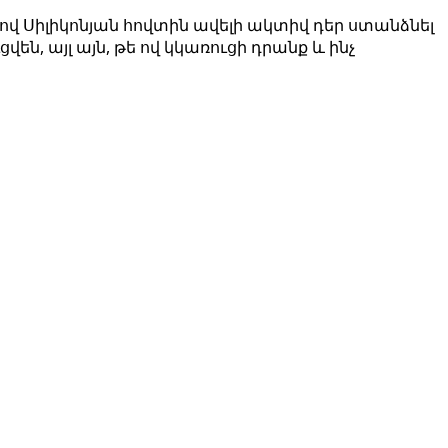
լով Սիլիկոնյան հովտին ավելի ակտիվ դեր ստանձնել
ն, այլ այն, թե ով կկառուցի դրանք և ինչ