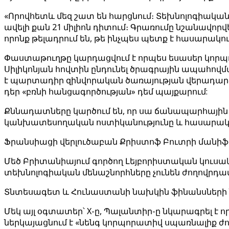
«Որովհետև մեզ շատ են հարցնում։ Տեխնոլոգիակ
ավելի քան 21 միլիոն դիտում։ Գրառումը նշանավոր
որոնք թելադրում են, թե ինչպես պետք է հասարակ
Փաստաթուղթը կարդացվում է որպես եսասեր կորպորա
Սիլիկոնյան հովտին ընդունել ծրագրային ապահով
է պարտադիր զինվորական ծառայության վերադարձը
դեր «բռնի հանցագործության» դեմ պայքարում:
Քննադատները կարծում են, որ սա ճանապարհային ք
կանխատեսողական ոստիկանությունը և հասարակությ
Ֆրանսիացի վերլուծաբան Քրիստոֆ Բուտրի մանիֆ
Մեծ Բրիտանիայում գործող Լեյբորիստական ​​կու
տեխնոլոգիական մենաշնորհները չունեն ժողովր
Տնտեսագետ և Հունաստանի նախկին ֆինանսների նա
Մեկ այլ օգտատեր՝ X-ը, Պալանտիր-ը նկարագրել է 
ներկայացնում է «նենգ կորպորատիվ սպառնալիք ժո