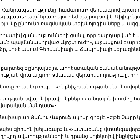
ան Հանրապետությունը՝ համառոտ» վերնագրով գրառ
վեց պատերազմ հրահրելու դեմ զայրույթով և Սիլիկո
ությունը ընդունի ռազմական տեխնոլոգիաները և ազ
տիվ ցանկությունների ցանկ, որը զարդարված է կեղ
մամբ պայմանավորված «կոշտ ուժը», աջակցում է ար
, կոչ է անում Գերմանիայի և Ճապոնիայի վերազինմ
արտեզ է ընդլայնելու արհեստական ​​բանականության
ան վրա ալգորիթմական վերահսկողությունը, որոնցից
եստը որակեց որպես «ինքնիշխանության մասնավորե
սակցության թվային իրավունքների ցանցային խումբ
դավարական մանդատ»։
խարար Յանիս Վարուֆակիսը գրել է. «Եթե Չարը կար
որպես «լիովին խելագար» և «չափազանց վտանգավոր» կ
ղովրդավարությունների և դրանց կոլեկտիվ ինքնիշ