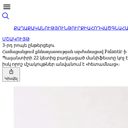
ՔԱՂԱՔԱԿԱՆՈՒԹՅՈՒՆ
ԹՈՒՐՔԻԱ
ՀՈԴՎԱԾ
ԳՆԱՀ
ՄՇԱԿՈՒՅԹ
3-րդ րոպե ընթերցելու
Համացանցում քննադատության արժանացավ Palantir-
Պալանտիրի 22 կետից բաղկացած մանիֆեստը կոչ 
իսկ որոշ մշակույթներ անվանում է «հետամնաց»։
Կիսվել