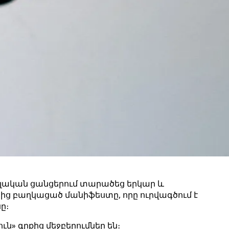
ցիալական ցանցերում տարածեց երկար և
տից բաղկացած մանիֆեստը, որը ուրվագծում է
ը։
ն» գրքից մեջբերումներ են։