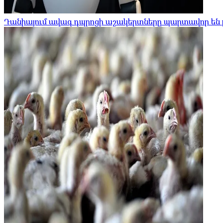
Դանիայում ավագ դպրոցի աշակերտները պարտավոր են