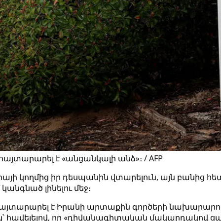
յտարարել է «անցանկալի անձ»։ / AFP
ի կողմից իր դեսպանին վտարելուն, այն բանից հետո
կանգնած լինելու մեջ։
- հայտարարել է Իրանի արտաքին գործերի նախարարո
՝ հավելելով, որ «դիվանագիտական մակարդակով ցա