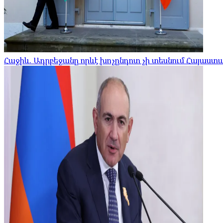
Հաջիև. Ադրբեջանը որևէ խոչընդոտ չի տեսնում Հայա