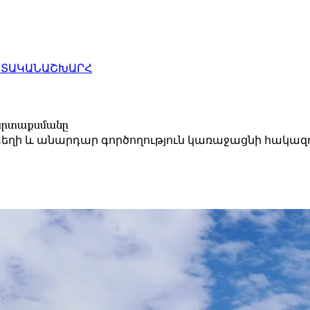
ԱՏԱԿԱՆ
ԱՇԽԱՐՀ
արտաքսմանը
 և անարդար գործողություն կառաջացնի հակազդեցո