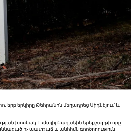
, երբ երկիրը Թեհրանին մեղադրեց Սիդնեյում և
ւթյան խոսնակ Էսմայիլ Բաղաեին երեքշաբթի օրը
նկացած ոչ պատշաճ և անհիմն գործողություն