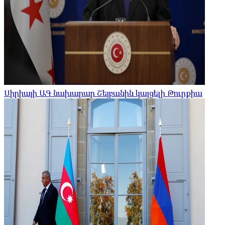
Սիրիայի ԱԳ նախարար Շեյբանին կայցելի Թուրքիա