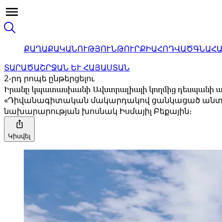
ՔԱՂԱՔԱԿԱՆՈՒԹՅՈՒՆ
ԹՈՒՐՔԻԱ
ՀՈԴՎԱԾ
ԳՆԱՀ
ՏԱՐԱԾԱՇՐՋԱՆ ԵՒ ՀԱՅԱՍՏԱՆ
2-րդ րոպե ընթերցելու
Իրանը կպատասխանի Ավստրալիայի կողմից դեսպանի 
«Դիվանագիտական ​​մակարդակով ցանկացած անտեղի
նախարարության խոսնակ Իսմայիլ Բեքային։
Կիսվել