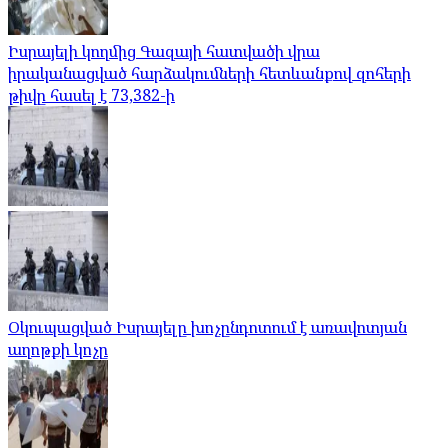
Իսրայելի կողմից Գազայի հատվածի վրա
իրականացված հարձակումների հետևանքով զոհերի
թիվը հասել է 73,382-ի
Օկուպացված Իսրայելը խոչընդոտում է առավոտյան
աղոթքի կոչը