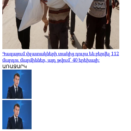
Գազայում փլատակների տակից դուրս են բերվել 112
մարդու մարմիններ, այդ թվում՝ 40 երեխայի։
ԱՌԱՋԱՐԿ