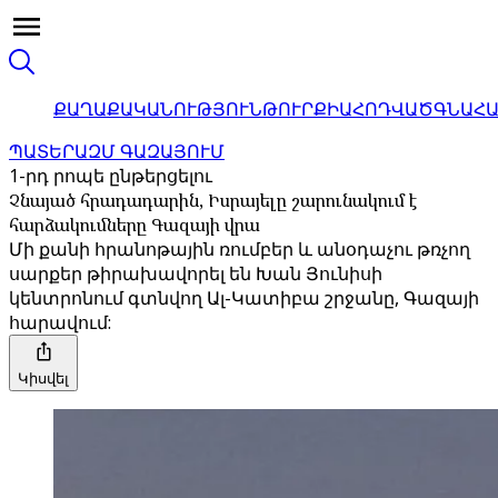
ՔԱՂԱՔԱԿԱՆՈՒԹՅՈՒՆ
ԹՈՒՐՔԻԱ
ՀՈԴՎԱԾ
ԳՆԱՀ
ՊԱՏԵՐԱԶՄ ԳԱԶԱՅՈՒՄ
1-րդ րոպե ընթերցելու
Չնայած հրադադարին, Իսրայելը շարունակում է
հարձակումները Գազայի վրա
Մի քանի հրանոթային ռումբեր և անօդաչու թռչող
սարքեր թիրախավորել են Խան Յունիսի
կենտրոնում գտնվող Ալ-Կատիբա շրջանը, Գազայի
հարավում:
Կիսվել