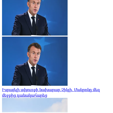
Իսրայելի սփյուռքի նախարար Չիկլի. Մակրոնը մեզ
մեջքից դանակահարեց