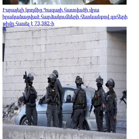
Իսրայելի կողմից Գազայի հատվածի վրա
իրականացված հարձակումների հետևանքով զոհերի
թիվը հասել է 73,382-ի