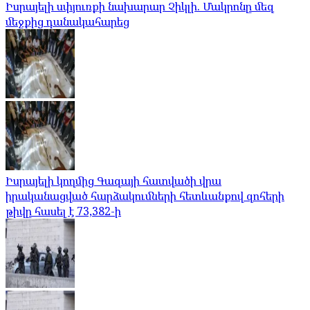
Իսրայելի սփյուռքի նախարար Չիկլի. Մակրոնը մեզ
մեջքից դանակահարեց
Իսրայելի կողմից Գազայի հատվածի վրա
իրականացված հարձակումների հետևանքով զոհերի
թիվը հասել է 73,382-ի