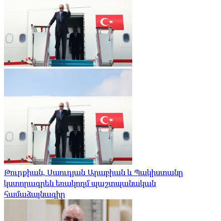
Թուրքիան, Սաուդյան Արաբիան և Պակիստանը
կստորագրեն եռակողմ պաշտպանական
համաձայնագիր