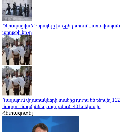
Օկուպացված Իսրայելը խոչընդոտում է առավոտյան
աղոթքի կոչը
Գազայում փլատակների տակից դուրս են բերվել 112
մարդու մարմիններ, այդ թվում՝ 40 երեխայի։
Հետազոտել