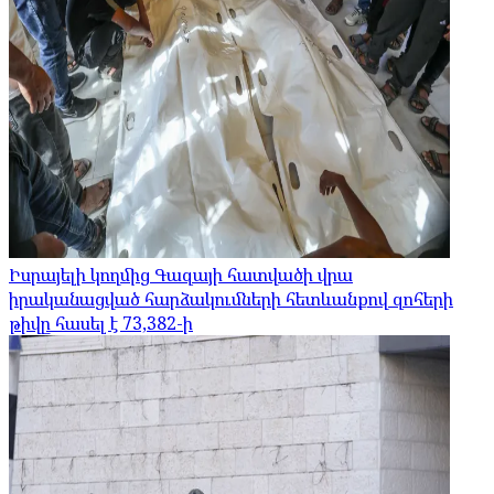
Իսրայելի կողմից Գազայի հատվածի վրա
իրականացված հարձակումների հետևանքով զոհերի
թիվը հասել է 73,382-ի