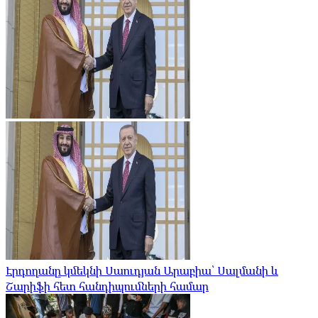
Էրդողանը կմեկնի Սաուդյան Արաբիա՝ Սալմանի և
Շարիֆի հետ հանդիպումների համար