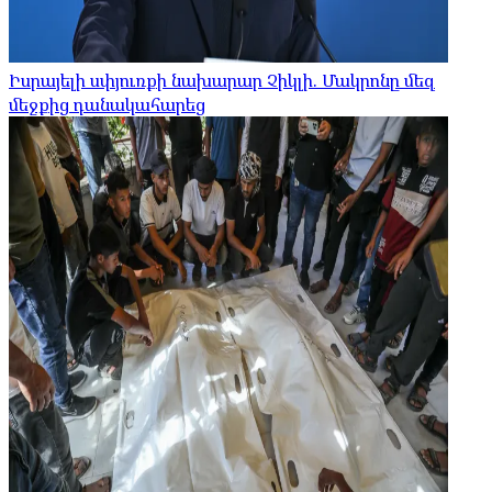
Իսրայելի սփյուռքի նախարար Չիկլի. Մակրոնը մեզ
մեջքից դանակահարեց