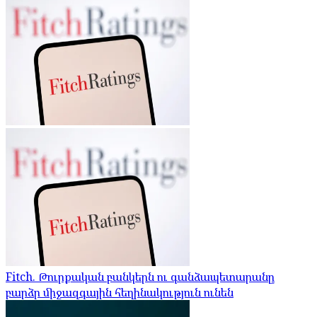
Fitch. Թուրքական բանկերն ու գանձապետարանը
բարձր միջազգային հեղինակություն ունեն