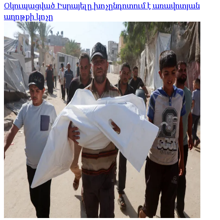
Օկուպացված Իսրայելը խոչընդոտում է առավոտյան
աղոթքի կոչը