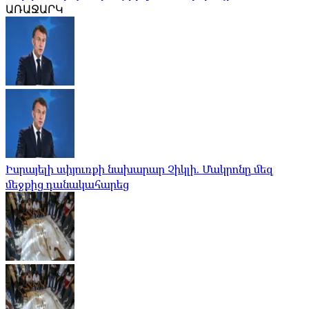
ԱՌԱՋԱՐԿ
Իսրայելի սփյուռքի նախարար Չիկլի. Մակրոնը մեզ
մեջքից դանակահարեց