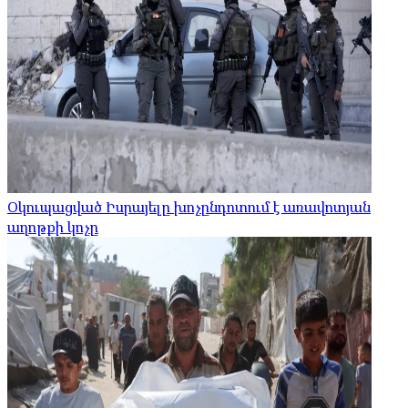
Օկուպացված Իսրայելը խոչընդոտում է առավոտյան
աղոթքի կոչը