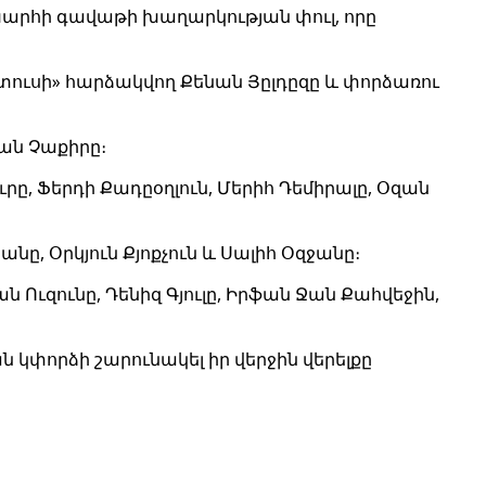
արհի գավաթի խաղարկության փուլ, որը
նտուսի» հարձակվող Քենան Յըլդըզը և փորձառու
ջան Չաքիրը։
ւրը, Ֆերդի Քադըօղլուն, Մերիհ Դեմիրալը, Օզան
ը, Օրկյուն Քյոքչուն և Սալիհ Օզջանը։
ն Ուզունը, Դենիզ Գյուլը, Իրֆան Ջան Քահվեջին,
 կփորձի շարունակել իր վերջին վերելքը