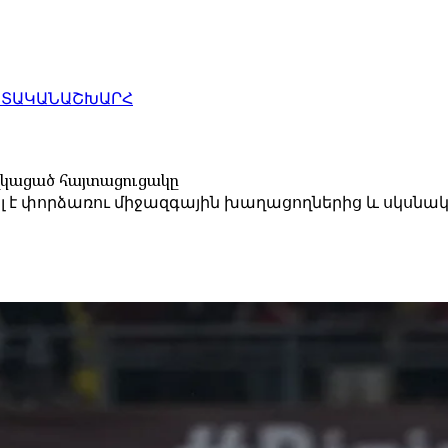
ԱՏԱԿԱՆ
ԱՇԽԱՐՀ
աղկացած հայտացուցակը
ել է փորձառու միջազգային խաղացողներից և սկսն