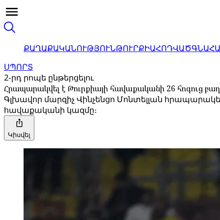
ՔԱՂԱՔԱԿԱՆՈՒԹՅՈՒՆ
ԹՈՒՐՔԻԱ
ՀՈԴՎԱԾ
ԳՆԱՀ
ՍՊՈՐՏ
2-րդ րոպե ընթերցելու
Հրապարակվել է Թուրքիայի հավաքականի 26 հոգուց բ
Գլխավոր մարզիչ Վինչենցո Մոնտելլան հրապարակ
հավաքականի կազմը։
Կիսվել