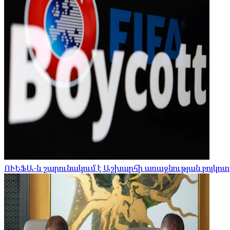
ՈՒԵՖԱ-ն շարունակում է Աշխարհի առաջնության բոյկոտ