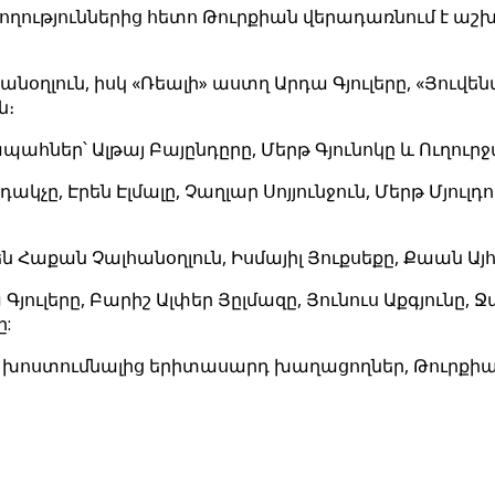
ություններից հետո Թուրքիան վերադառնում է աշխ
օղլուն, իսկ «Ռեալի» աստղ Արդա Գյուլերը, «Յուվե
ն։
ահներ՝ Ալթայ Բայընդըրը, Մերթ Գյունոկը և Ուղուր
ը, Էրեն Էլմալը, Չաղլար Սոյյունջուն, Մերթ Մյուլդո
աքան Չալհանօղլուն, Իսմայիլ Յուքսեքը, Քաան Այհան
ւլերը, Բարիշ Ալփեր Յըլմազը, Յունուս Աքգյունը, Ջա
ը:
ման խոստումնալից երիտասարդ խաղացողներ, Թուրքիան