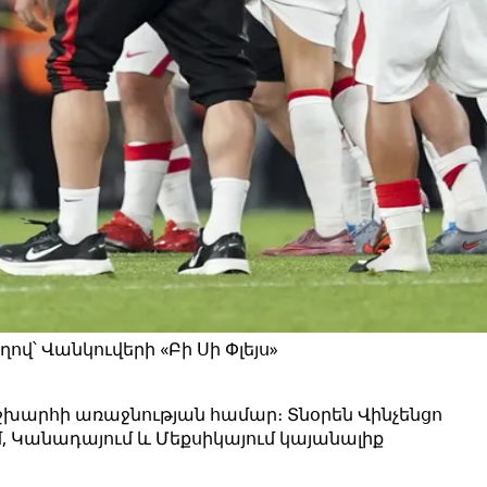
ով՝ Վանկուվերի «Բի Սի Փլեյս»
շխարհի առաջնության համար։ Տնօրեն Վինչենցո
 Կանադայում և Մեքսիկայում կայանալիք