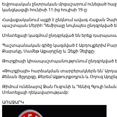
Եվրոպական ընտրական մրցաշարում ունեցած հաջող
կանցկացվի հունիսի 11-ից հուլիսի 19-ը:
Հավաքականում աչքի է ընկնում ավագ Հաքան Չալհան
պաշտպան Մերիհ Դեմիրալը նույնպես ընդգրկված ե
Մոնտելլայի կազմում ընդգրկված են երեք դարպասապ
Պաշտպանական գիծը կազմված է Աբդուլքերիմ Բարդակչ
Քաբակը, Սամեթ Աքայդընը և Զեքի Չելիքը։
Թուրքիայի կիսապաշտպանությունում ընդգրկված են Հ
«Թուրքիայի» հարձակման տարբերակներն են՝ Արդա Գյո
Քենան Յըլդըզը, Քերեմ Աքթուրքօղլուն և Օղուզ Այդըն
Թիմում ունենալով Ջան Ուզունի և Դենիզ Գյուլի ն
Մոնտելլայի ղեկավարությամբ:
ԱՌԱՋԱՐԿ