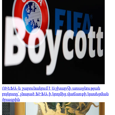
ՈՒԵՖԱ-ն շարունակում է Աշխարհի առաջնության
բոյկոտը՝ չնայած ՖԻՖԱ-ի կողմից վաճառքի կասեցման
ծրագրին