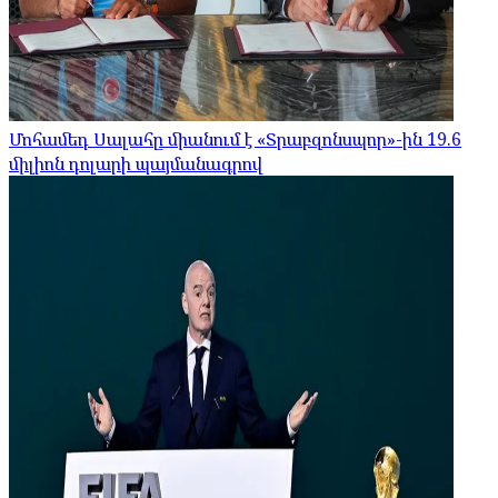
Մոհամեդ Սալահը միանում է «Տրաբզոնսպոր»-ին 19.6
միլիոն դոլարի պայմանագրով