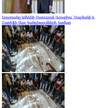
Էրդողանը կմեկնի Սաուդյան Արաբիա՝ Սալմանի և
Շարիֆի հետ հանդիպումների համար