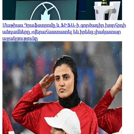
Մաթիաս Գրաֆստրոմը և ՖԻՖԱ-ի գործադիր խորհրդի
անդամները «վերահաստատել են իրենց լիակատար
աջակցությունը