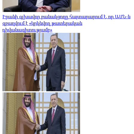
Իրանի գլխավոր բանակցողը հայտարարում է, որ ԱՄՆ-ն
զբաղվում է «կրկնվող թատերական
դիվանագիտությամբ»