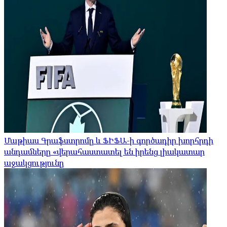
Մաթիաս Գրաֆստրոմը և ՖԻՖԱ-ի գործադիր խորհրդի
անդամները «վերահաստատել են իրենց լիակատար
աջակցությունը