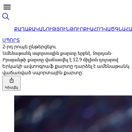
ՔԱՂԱՔԱԿԱՆՈՒԹՅՈՒՆ
ԹՈՒՐՔԻԱ
ՀՈԴՎԱԾ
ԳՆԱՀ
ՍՊՈՐՏ
2-րդ րոպե ընթերցելու
Ամենաթանկ սպորտային քարտը երբևէ. Ջորդան-
Բրայանթի քարտը վաճառվել է 12.9 միլիոն դոլարով
Երկակի ավտոգրաֆ քարտը դարձել է ամենաթանկ
վաճառված սպորտային քարտը:
Կիսվել