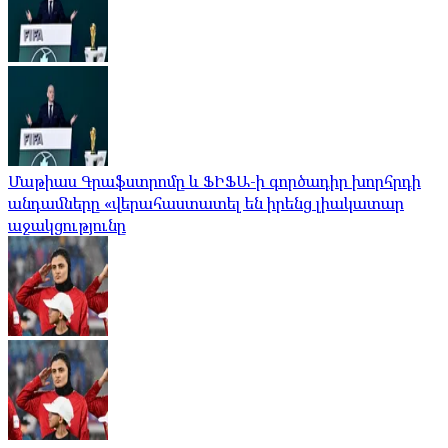
Մաթիաս Գրաֆստրոմը և ՖԻՖԱ-ի գործադիր խորհրդի
անդամները «վերահաստատել են իրենց լիակատար
աջակցությունը