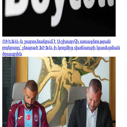
ՈՒԵՖԱ-ն շարունակում է Աշխարհի առաջնության
բոյկոտը՝ չնայած ՖԻՖԱ-ի կողմից վաճառքի կասեցման
ծրագրին