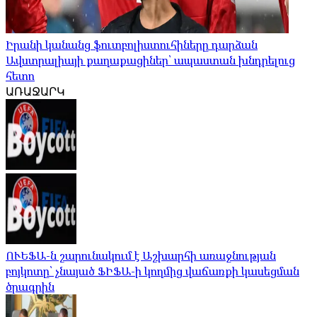
Իրանի կանանց ֆուտբոլիստուհիները դարձան
Ավստրալիայի քաղաքացիներ՝ ապաստան խնդրելուց
հետո
ԱՌԱՋԱՐԿ
ՈՒԵՖԱ-ն շարունակում է Աշխարհի առաջնության
բոյկոտը՝ չնայած ՖԻՖԱ-ի կողմից վաճառքի կասեցման
ծրագրին