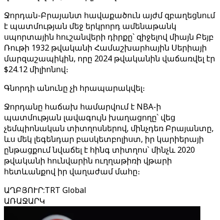
Ջորդան-Բրայանտ հավաքածուն այժմ զբաղեցնում
է պատմության մեջ երկրորդ ամենաթանկ
սպորտային հուշանվերի դիրքը՝ զիջելով միայն Բեյբ
Ռութի 1932 թվականի Համաշխարհային Սերիայի
մարզաշապիկին, որը 2024 թվականին վաճառվել էր
$24.12 միլիոնով։
Գնորդի անունը չի հրապարակվել։
Ջորդանը հաճախ համարվում է NBA-ի
պատմության լավագույն խաղացողը՝ վեց
չեմպիոնական տիտղոսներով, մինչդեռ Բրայանտը,
ևս մեկ լեգենդար բասկետբոլիստ, իր կարիերայի
ընթացքում նվաճել է հինգ տիտղոս՝ մինչև 2020
թվականի հունվարին ուղղաթիռի վթարի
հետևանքով իր վաղաժամ մահը։
ԱՂԲՅՈՒՐ
:
TRT Global
ԱՌԱՋԱՐԿ