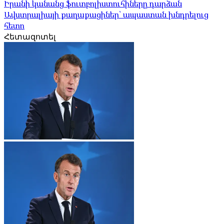
Իրանի կանանց ֆուտբոլիստուհիները դարձան
Ավստրալիայի քաղաքացիներ՝ ապաստան խնդրելուց
հետո
Հետազոտել