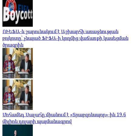
ՈՒԵՖԱ-ն շարունակում է Աշխարհի առաջնության
բոյկոտը՝ չնայած ՖԻՖԱ-ի կողմից վաճառքի կասեցման
ծրագրին
Մոհամեդ Սալահը միանում է «Տրաբզոնսպոր»-ին 19.6
միլիոն դոլարի պայմանագրով