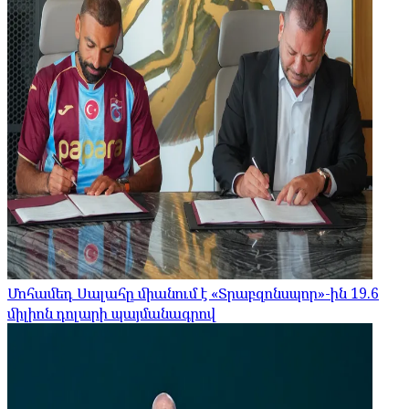
Մոհամեդ Սալահը միանում է «Տրաբզոնսպոր»-ին 19.6
միլիոն դոլարի պայմանագրով