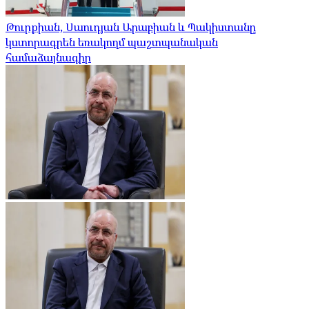
Թուրքիան, Սաուդյան Արաբիան և Պակիստանը
կստորագրեն եռակողմ պաշտպանական
համաձայնագիր