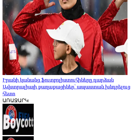
Իրանի կանանց ֆուտբոլիստուհիները դարձան
Ավստրալիայի քաղաքացիներ՝ ապաստան խնդրելուց
հետո
ԱՌԱՋԱՐԿ