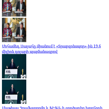
Մոհամեդ Սալահը միանում է «Տրաբզոնսպոր»-ին 19.6
միլիոն դոլարի պայմանագրով
Մաթիաս Գրաֆստրոմը և ՖԻՖԱ-ի գործադիր խորհրդի