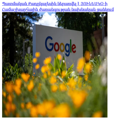
Պատմական Քադըկալեսին ներառվել է ՅՈՒՆԵՍԿՕ-ի
Համաշխարհային ժառանգության նախնական ցանկում