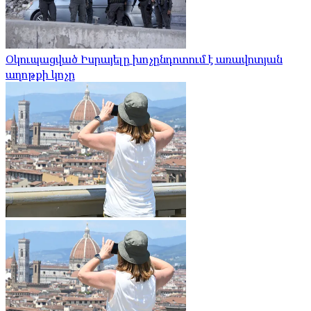
Օկուպացված Իսրայելը խոչընդոտում է առավոտյան
աղոթքի կոչը