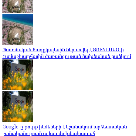
Պատմական Քադըկալեսին ներառվել է ՅՈՒՆԵՍԿՕ-ի
Համաշխարհային ժառանգության նախնական ցանկում
Google-ը թուրք ինժեների է նշանակում արհեստական ​​
բանականության ավագ փոխնախագահ