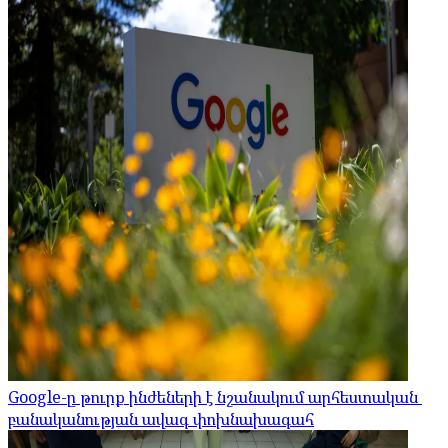
Google-ը թուրք ինժեների է նշանակում արհեստական ​​
բանականության ավագ փոխնախագահ