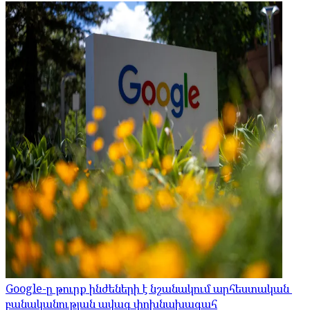
Google-ը թուրք ինժեների է նշանակում արհեստական ​​
բանականության ավագ փոխնախագահ