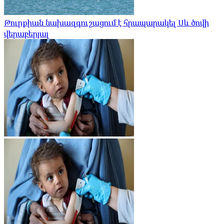
Թուրքիան նախազգուշացում է հրապարակել Սև ծովի
վերաբերյալ