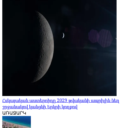
Հսկայական աստերոիդը 2029 թվականի ապրիլին նեղ
շրջանակով կանցնի Երկրի կողքով
ԱՌԱՋԱՐԿ