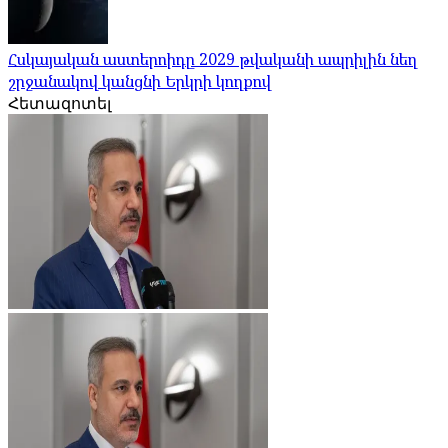
Հսկայական աստերոիդը 2029 թվականի ապրիլին նեղ
շրջանակով կանցնի Երկրի կողքով
Հետազոտել