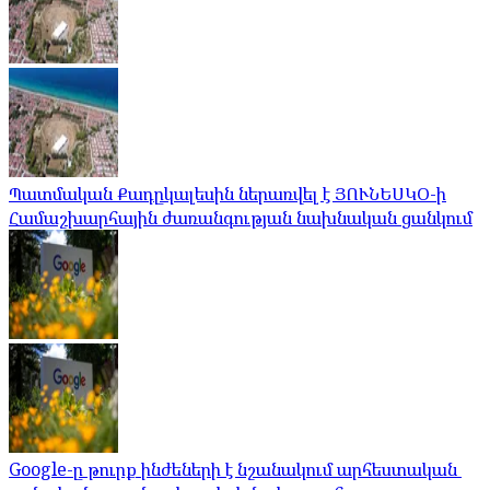
Պատմական Քադըկալեսին ներառվել է ՅՈՒՆԵՍԿՕ-ի
Համաշխարհային ժառանգության նախնական ցանկում
Google-ը թուրք ինժեների է նշանակում արհեստական ​​