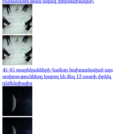
բանականության ավագ փոխնախագահ
45-65 տարեկանների համար նախատեսված այս
սովորությունները կարող են ձեզ 13 տարի փրկել
դեմենցիայից