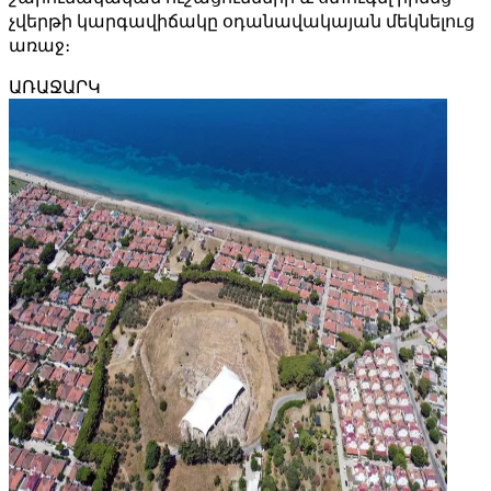
չվերթի կարգավիճակը օդանավակայան մեկնելուց
առաջ։
ԱՌԱՋԱՐԿ