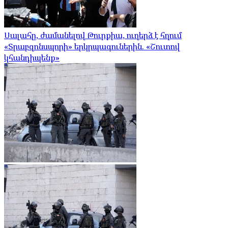
Սալահը, ժամանելով Թուրքիա, ուղերձ է հղում
«Տրաբզոնսպորի» երկրպագուներին. «Շուտով
կհանդիպենք»