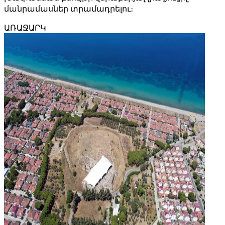
մանրամասներ տրամադրելու։
ԱՌԱՋԱՐԿ