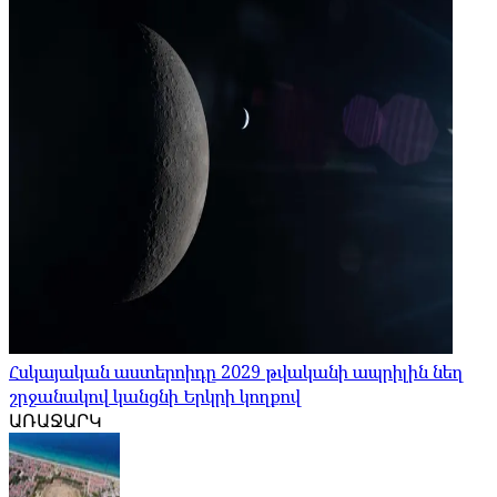
Հսկայական աստերոիդը 2029 թվականի ապրիլին նեղ
շրջանակով կանցնի Երկրի կողքով
ԱՌԱՋԱՐԿ