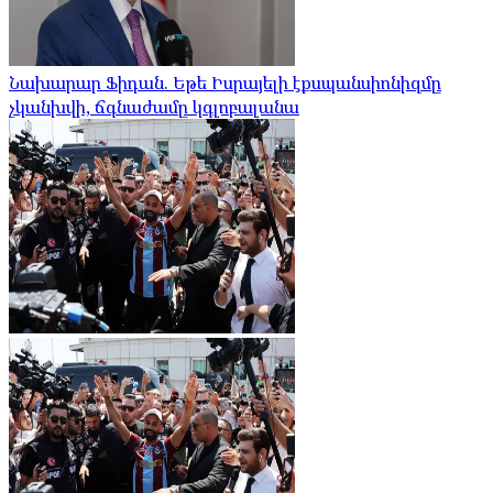
Նախարար Ֆիդան. Եթե Իսրայելի էքսպանսիոնիզմը
չկանխվի, ճգնաժամը կգլոբալանա