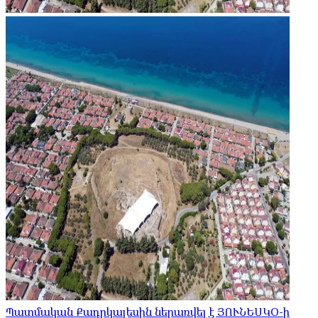
Պատմական Քադըկալեսին ներառվել է ՅՈՒՆԵՍԿՕ-ի