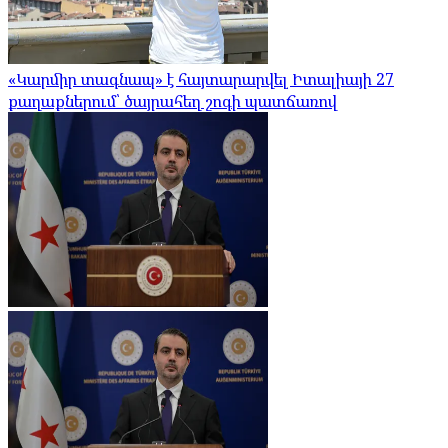
«Կարմիր տագնապ» է հայտարարվել Իտալիայի 27
քաղաքներում՝ ծայրահեղ շոգի պատճառով