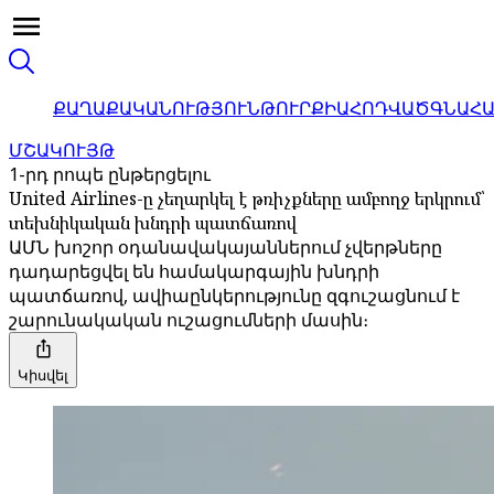
ՔԱՂԱՔԱԿԱՆՈՒԹՅՈՒՆ
ԹՈՒՐՔԻԱ
ՀՈԴՎԱԾ
ԳՆԱՀ
ՄՇԱԿՈՒՅԹ
1-րդ րոպե ընթերցելու
United Airlines-ը չեղարկել է թռիչքները ամբողջ երկրում՝
տեխնիկական խնդրի պատճառով
ԱՄՆ խոշոր օդանավակայաններում չվերթները
դադարեցվել են համակարգային խնդրի
պատճառով, ավիաընկերությունը զգուշացնում է
շարունակական ուշացումների մասին։
Կիսվել