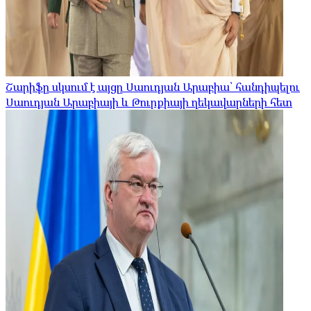
Շարիֆը սկսում է այցը Սաուդյան Արաբիա՝ հանդիպելու
Սաուդյան Արաբիայի և Թուրքիայի ղեկավարների հետ