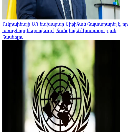
Ուկրաինայի ԱԳ նախարար Սիբիհան հայտարարել է, որ
առաջնորդները պետք է հանդիպեն՝ խաղաղության
հասնելու