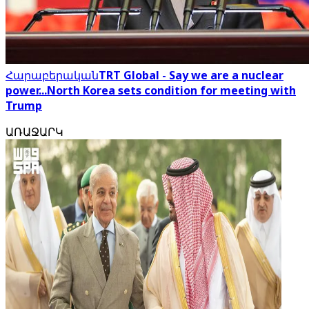
Հարաբերական
TRT Global - Say we are a nuclear
power...North Korea sets condition for meeting with
Trump
ԱՌԱՋԱՐԿ