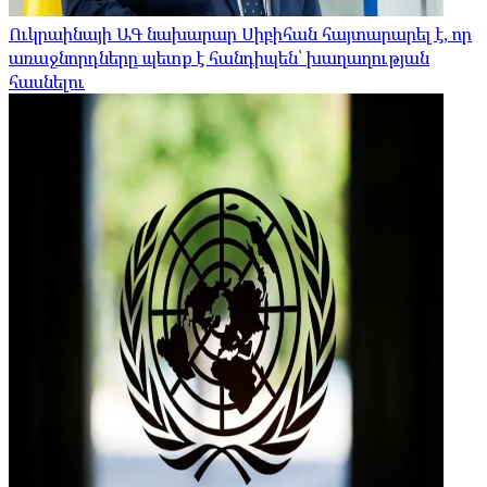
Ուկրաինայի ԱԳ նախարար Սիբիհան հայտարարել է, որ
առաջնորդները պետք է հանդիպեն՝ խաղաղության
հասնելու