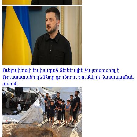
Ուկրաինայի նախագահ Զելենսկին հայտարարել է
Ռուսաստանի դեմ նոր գործողությունների հաստատման
մասին