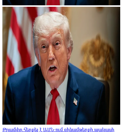
Թրամփը հերքել է ԱՄՆ-ում զինամթերքի պակասի