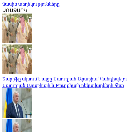
մասին տեղեկությունները
ԱՌԱՋԱՐԿ
Շարիֆը սկսում է այցը Սաուդյան Արաբիա՝ հանդիպելու
Սաուդյան Արաբիայի և Թուրքիայի ղեկավարների հետ