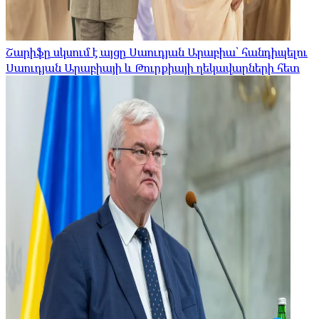
Շարիֆը սկսում է այցը Սաուդյան Արաբիա՝ հանդիպելու
Սաուդյան Արաբիայի և Թուրքիայի ղեկավարների հետ