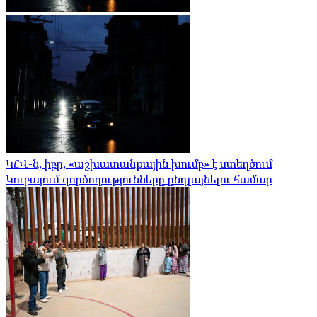
ԿՀՎ-ն, իբր, «աշխատանքային խումբ» է ստեղծում
Կուբայում գործողությունները ընդլայնելու համար