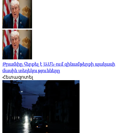
Թրամփը հերքել է ԱՄՆ-ում զինամթերքի պակասի
մասին տեղեկությունները
Հետազոտել