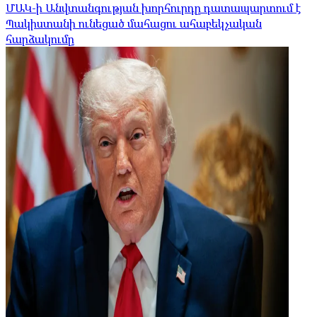
ՄԱԿ-ի Անվտանգության խորհուրդը դատապարտում է
Պակիստանի ունեցած մահացու ահաբեկչական
հարձակումը