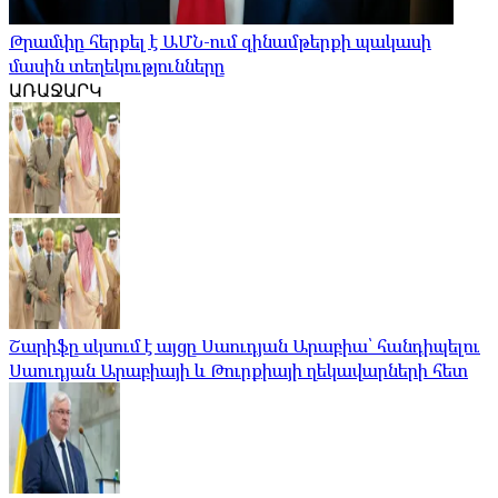
Թրամփը հերքել է ԱՄՆ-ում զինամթերքի պակասի
մասին տեղեկությունները
ԱՌԱՋԱՐԿ
Շարիֆը սկսում է այցը Սաուդյան Արաբիա՝ հանդիպելու
Սաուդյան Արաբիայի և Թուրքիայի ղեկավարների հետ