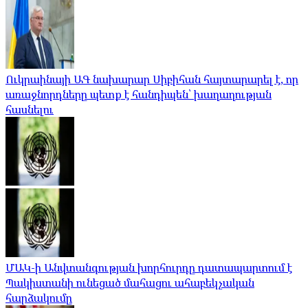
Ուկրաինայի ԱԳ նախարար Սիբիհան հայտարարել է, որ
առաջնորդները պետք է հանդիպեն՝ խաղաղության
հասնելու
ՄԱԿ-ի Անվտանգության խորհուրդը դատապարտում է
Պակիստանի ունեցած մահացու ահաբեկչական
հարձակումը