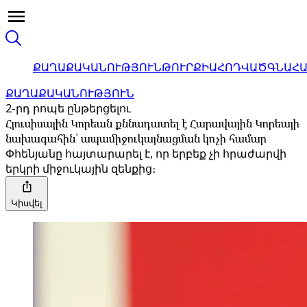
ՔԱՂԱՔԱԿԱՆՈՒԹՅՈՒՆ
ԹՈՒՐՔԻԱ
ՀՈԴՎԱԾ
ԳՆԱՀ
ՔԱՂԱՔԱԿԱՆՈՒԹՅՈՒՆ
2-րդ րոպե ընթերցելու
Հյուսիսային Կորեան քննադատել է Հարավային Կորեայի
նախագահին՝ ապամիջուկայնացման կոչի համար
Փհենյանը հայտարարել է, որ երբեք չի հրաժարվի
երկրի միջուկային զենքից։
Կիսվել