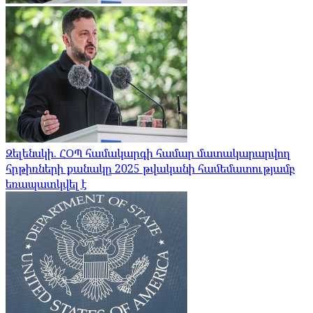
Զելենսկի. ՀՕՊ համակարգի համար մատակարարվող
հրթիռների քանակը 2025 թվականի համեմատությամբ
եռապատկվել է