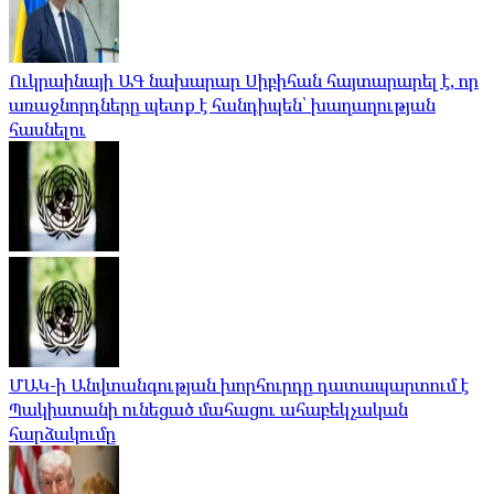
Ուկրաինայի ԱԳ նախարար Սիբիհան հայտարարել է, որ
առաջնորդները պետք է հանդիպեն՝ խաղաղության
հասնելու
ՄԱԿ-ի Անվտանգության խորհուրդը դատապարտում է
Պակիստանի ունեցած մահացու ահաբեկչական
հարձակումը