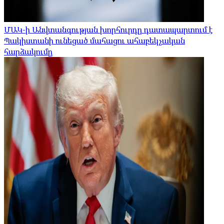
ՄԱԿ-ի Անվտանգության խորհուրդը դատապարտում է
Պակիստանի ունեցած մահացու ահաբեկչական
հարձակումը