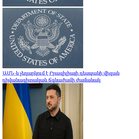
ԱՄՆ-ն չեղարկում է Բրազիլիայի դեսպանի վիզան
դիվանագիտական ​​ճգնաժամի ժամանակ