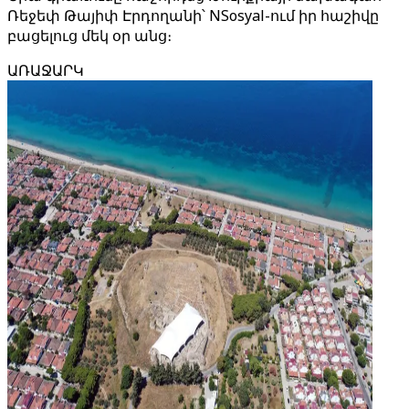
Ռեջեփ Թայիփ Էրդողանի՝ NSosyal-ում իր հաշիվը
բացելուց մեկ օր անց։
ԱՌԱՋԱՐԿ