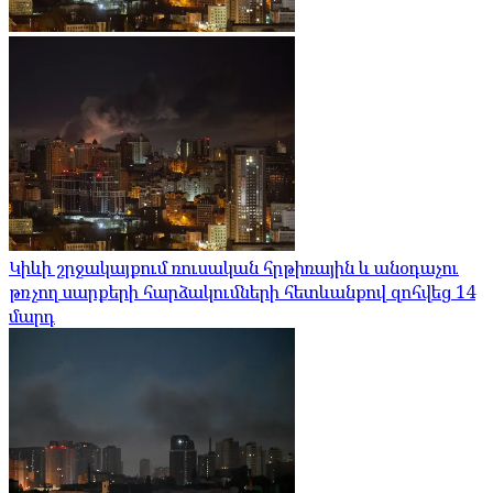
Կիևի շրջակայքում ռուսական հրթիռային և անօդաչու
թռչող սարքերի հարձակումների հետևանքով զոհվեց 14
մարդ