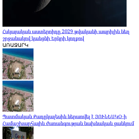
Հսկայական աստերոիդը 2029 թվականի ապրիլին նեղ
շրջանակով կանցնի Երկրի կողքով
ԱՌԱՋԱՐԿ
Պատմական Քադըկալեսին ներառվել է ՅՈՒՆԵՍԿՕ-ի
Համաշխարհային ժառանգության նախնական ցանկում