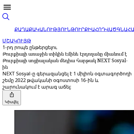
ՔԱՂԱՔԱԿԱՆՈՒԹՅՈՒՆ
ԹՈՒՐՔԻԱ
ՀՈԴՎԱԾ
ԳՆԱՀ
ՄՇԱԿՈՒՅԹ
1-րդ րոպե ընթերցելու
Թուրքիայի առաջին տիկին Էմինե Էրդողանը միանում է
Թուրքիայի սոցիալական մեդիա հարթակ NEXT Sosyal-
ին
NEXT Sosyal-ը գերազանցել է 1 միլիոն օգտագործողի
շեմը 2022 թվականի օգոստոսի 16-ին և
շարունակում է արագ աճել:
Կիսվել