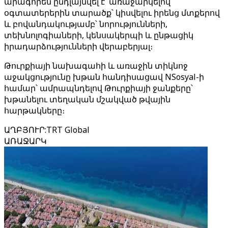
արագորեն ընդլայնվել է՝ առաջարկելով
օգտատերերին տարածք՝ կիսվելու իրենց մտքերով
և բովանդակությամբ՝ նորությունների,
տեխնոլոգիաների, կենսակերպի և ընթացիկ
իրադարձությունների վերաբերյալ։
Թուրքիայի նախագահի և առաջին տիկնոջ
աջակցությունը խթան հանդիսացավ NSosyal-ի
համար՝ ամրապնդելով Թուրքիայի ջանքերը՝
խթանելու տեղական մշակված թվային
հարթակները։
ԱՂԲՅՈՒՐ
:
TRT Global
ԱՌԱՋԱՐԿ