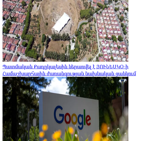
Պատմական Քադըկալեսին ներառվել է ՅՈՒՆԵՍԿՕ-ի
Համաշխարհային ժառանգության նախնական ցանկում