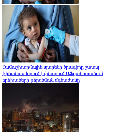
Համաշխարհային պարենի ծրագիրը շտապ
ֆինանսավորում է փնտրում Աֆղանստանում
երեխաների թերսնման ճգնաժամը