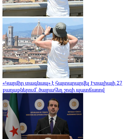
«Կարմիր տագնապ» է հայտարարվել Իտալիայի 27
քաղաքներում՝ ծայրահեղ շոգի պատճառով