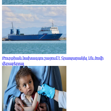
Թուրքիան նախազգուշացում է հրապարակել Սև ծովի
վերաբերյալ