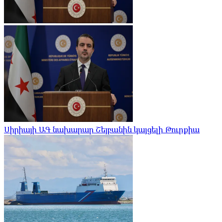
Սիրիայի ԱԳ նախարար Շեյբանին կայցելի Թուրքիա