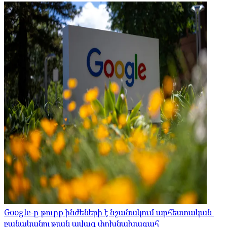
Google-ը թուրք ինժեների է նշանակում արհեստական ​​
բանականության ավագ փոխնախագահ