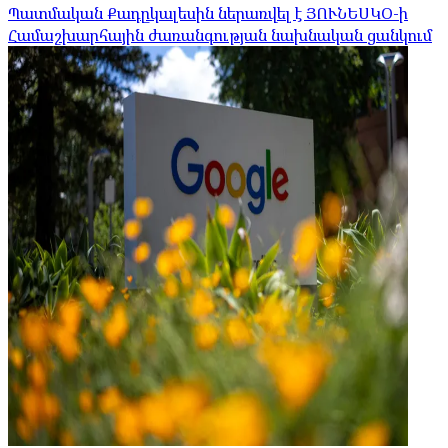
Պատմական Քադըկալեսին ներառվել է ՅՈՒՆԵՍԿՕ-ի
Համաշխարհային ժառանգության նախնական ցանկում