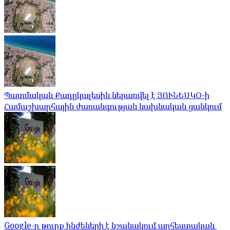
Պատմական Քադըկալեսին ներառվել է ՅՈՒՆԵՍԿՕ-ի
Համաշխարհային ժառանգության նախնական ցանկում
Google-ը թուրք ինժեների է նշանակում արհեստական ​​