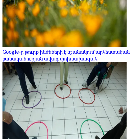
Google-ը թուրք ինժեների է նշանակում արհեստական ​​
բանականության ավագ փոխնախագահ