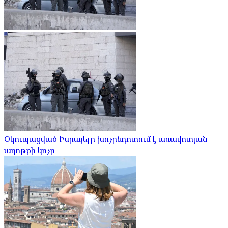
Օկուպացված Իսրայելը խոչընդոտում է առավոտյան
աղոթքի կոչը