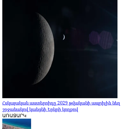
Հսկայական աստերոիդը 2029 թվականի ապրիլին նեղ
շրջանակով կանցնի Երկրի կողքով
ԱՌԱՋԱՐԿ