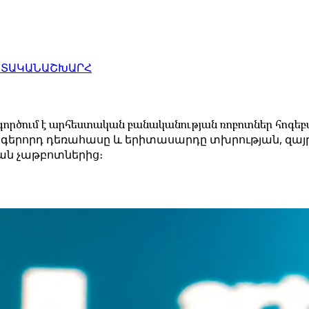
ԱՏԱԿԱՆ
ԱՇԽԱՐՀ
ործում է արհեստական բանականության ռոբոտներ հոգեբ
նգերորդ դեռահասը և երիտասարդը տխրության, զայ
յան չաթբոտներից։