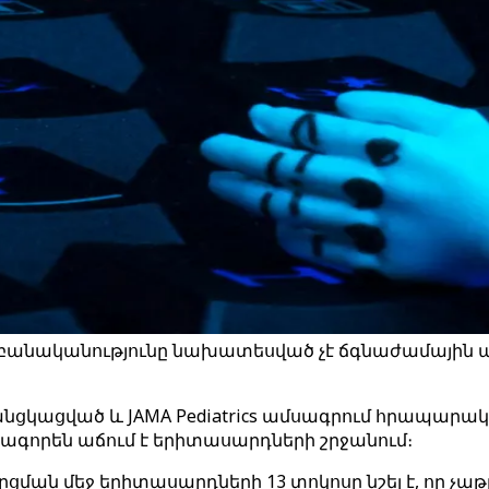
բանականությունը նախատեսված չէ ճգնաժամային պա
կացված և JAMA Pediatrics ամսագրում հրապարակված
գորեն աճում է երիտասարդների շրջանում։
ման մեջ երիտասարդների 13 տոկոսը նշել է, որ չ