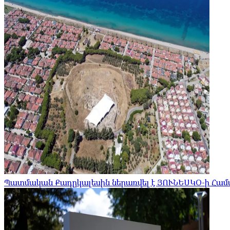
Պատմական Քադըկալեսին ներառվել է ՅՈՒՆԵՍԿՕ-ի Հա