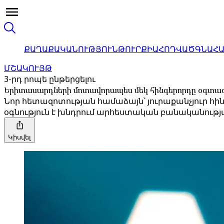
ՔԱՂԱՔԱԿԱՆՈՒԹՅՈՒՆ
ԹՈՒՐՔԻԱ
ՀՈԴՎԱԾ
ԳՆԱՀ
ՄՇԱԿՈՒՅԹ
3-րդ րոպե ընթերցելու
Երիտասարդների մոտավորապես մեկ հինգերորդը օգտագ
Նոր հետազոտության համաձայն՝ յուրաքանչյուր հի
օգնություն է խնդրում արհեստական ​​բանականութ
Կիսվել