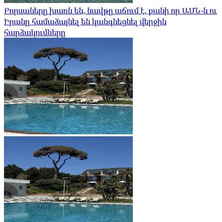
Բորսաները խառն են, նավթը աճում է, քանի որ ԱՄՆ-ն ու
Իրանը համաձայնել են կանգնեցնել վերջին
հարձակումները