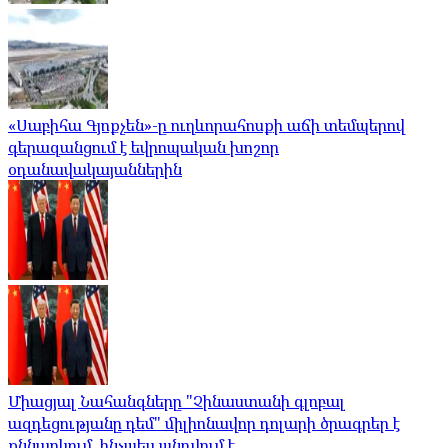
«Սաբիհա Գյոքչեն»-ը ուղևորահոսքի աճի տեմպերով
գերազանցում է եվրոպական խոշոր
օդանավակայաններին
Միացյալ Նահանգները "Չինաստանի գլոբալ
ազդեցությանը դեմ" միլիոնավոր դոլարի ծրագրեր է
քննարկում, ինչպես պնդվում է