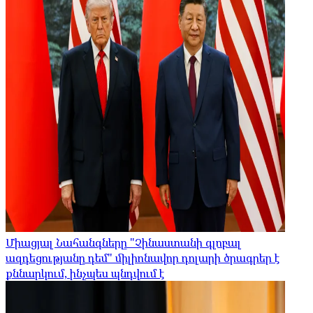
Միացյալ Նահանգները "Չինաստանի գլոբալ
ազդեցությանը դեմ" միլիոնավոր դոլարի ծրագրեր է
քննարկում, ինչպես պնդվում է