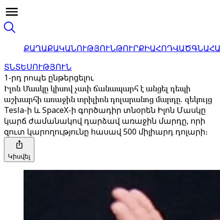
ՔԱՂԱՔԱԿԱՆՈՒԹՅՈՒՆ
ԹՈՒՐՔԻԱ
ՀՈԴՎԱԾ
ԳՆԱՀ
ՏՆՏԵՍՈՒԹՅՈՒՆ
1-րդ րոպե ընթերցելու
Իլոն Մասկը կիսով չափ ճանապարհ է անցել դեպի
աշխարհի առաջին տրիլիոն դոլարանոց մարդը. զեկույց
Tesla-ի և SpaceX-ի գործադիր տնօրեն Իլոն Մասկը
կարճ ժամանակով դարձավ առաջին մարդը, որի
զուտ կարողությունը հասավ 500 միլիարդ դոլարի։
Կիսվել