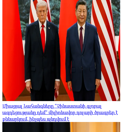
Միացյալ Նահանգները "Չինաստանի գլոբալ
ազդեցությանը դեմ" միլիոնավոր դոլարի ծրագրեր է
քննարկում, ինչպես պնդվում է