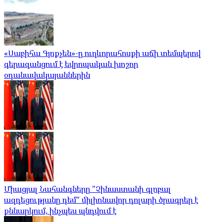
«Սաբիհա Գյոքչեն»-ը ուղևորահոսքի աճի տեմպերով
գերազանցում է եվրոպական խոշոր
օդանավակայաններին
Միացյալ Նահանգները "Չինաստանի գլոբալ
ազդեցությանը դեմ" միլիոնավոր դոլարի ծրագրեր է
քննարկում, ինչպես պնդվում է