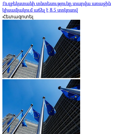
Ուզբեկստանի տնտեսությունը տարվա առաջին
կիսամյակում աճել է 8.5 տոկոսով
Հետազոտել