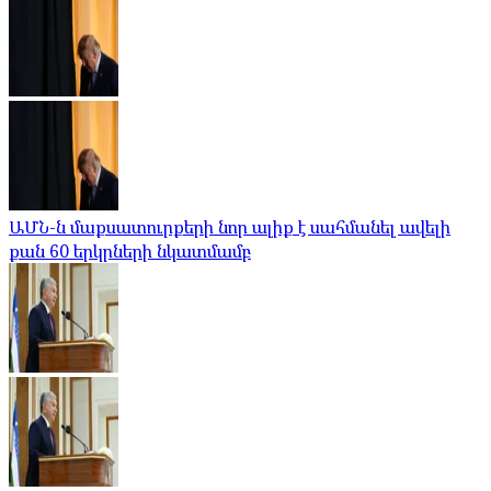
ԱՄՆ-ն մաքսատուրքերի նոր ալիք է սահմանել ավելի
քան 60 երկրների նկատմամբ