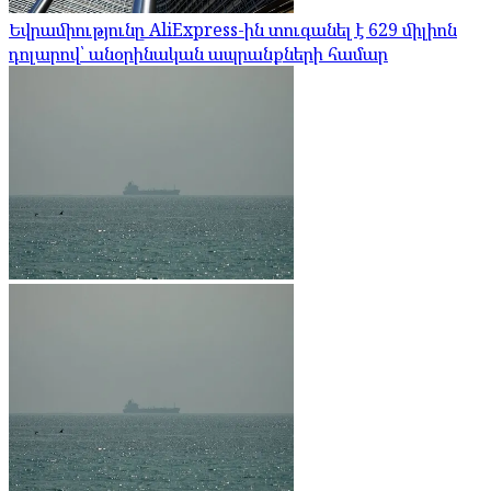
Եվրամիությունը AliExpress-ին տուգանել է 629 միլիոն
դոլարով՝ անօրինական ապրանքների համար