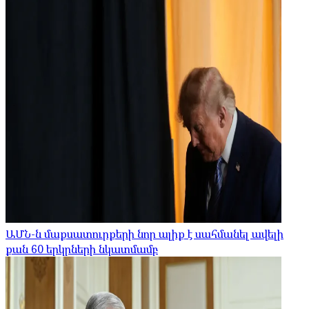
ԱՄՆ-ն մաքսատուրքերի նոր ալիք է սահմանել ավելի
քան 60 երկրների նկատմամբ