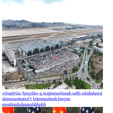
«Սաբիհա Գյոքչեն»-ը ուղևորահոսքի աճի տեմպերով
գերազանցում է եվրոպական խոշոր
օդանավակայաններին