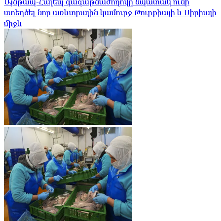
Այնթապ-Հալեպ գագաթնաժողովը նպատակ ունի
ստեղծել նոր առևտրային կամուրջ Թուրքիայի և Սիրիայի
միջև