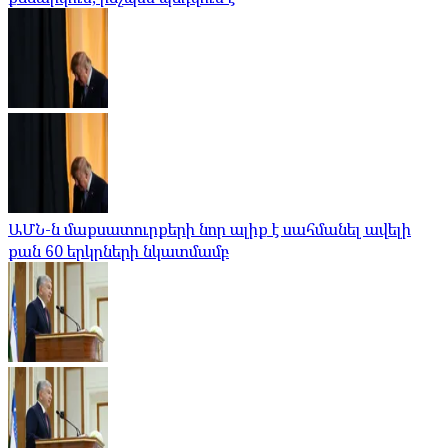
ԱՄՆ-ն մաքսատուրքերի նոր ալիք է սահմանել ավելի
քան 60 երկրների նկատմամբ