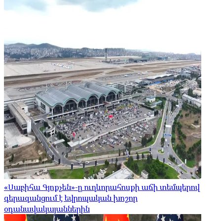
«Սաբիհա Գյոքչեն»-ը ուղևորահոսքի աճի տեմպերով
գերազանցում է եվրոպական խոշոր
օդանավակայաններին