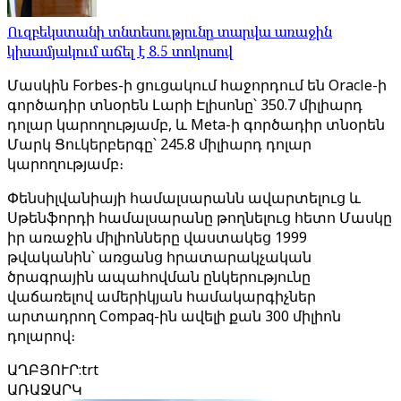
Ուզբեկստանի տնտեսությունը տարվա առաջին
կիսամյակում աճել է 8.5 տոկոսով
Մասկին Forbes-ի ցուցակում հաջորդում են Oracle-ի
գործադիր տնօրեն Լարի Էլիսոնը՝ 350.7 միլիարդ
դոլար կարողությամբ, և Meta-ի գործադիր տնօրեն
Մարկ Ցուկերբերգը՝ 245.8 միլիարդ դոլար
կարողությամբ։
Փենսիլվանիայի համալսարանն ավարտելուց և
Սթենֆորդի համալսարանը թողնելուց հետո Մասկը
իր առաջին միլիոնները վաստակեց 1999
թվականին՝ առցանց հրատարակչական
ծրագրային ապահովման ընկերությունը
վաճառելով ամերիկյան համակարգիչներ
արտադրող Compaq-ին ավելի քան 300 միլիոն
դոլարով։
ԱՂԲՅՈՒՐ
:
trt
ԱՌԱՋԱՐԿ