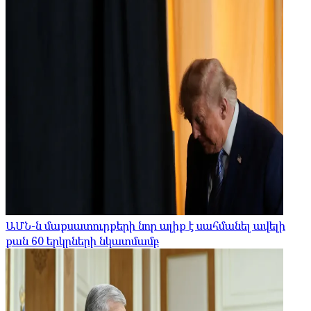
ԱՄՆ-ն մաքսատուրքերի նոր ալիք է սահմանել ավելի
քան 60 երկրների նկատմամբ