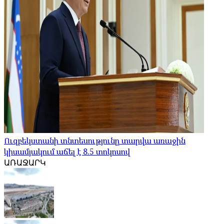
Ուզբեկստանի տնտեսությունը տարվա առաջին
կիսամյակում աճել է 8.5 տոկոսով
ԱՌԱՋԱՐԿ