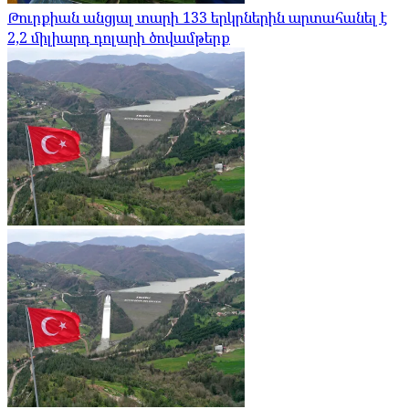
Թուրքիան անցյալ տարի 133 երկրներին արտահանել է
2,2 միլիարդ դոլարի ծովամթերք