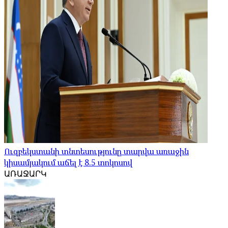
Ուզբեկստանի տնտեսությունը տարվա առաջին
կիսամյակում աճել է 8.5 տոկոսով
ԱՌԱՋԱՐԿ