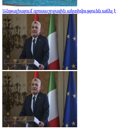
Անթալիայում զբոսաշրջային ակտիվությունն աճել է