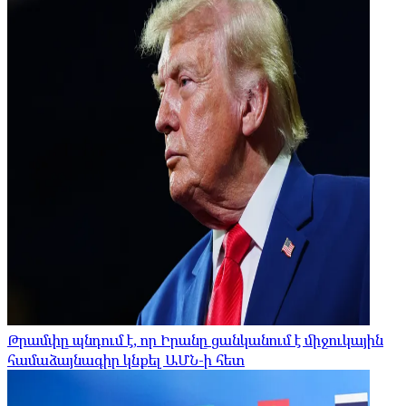
Թրամփը պնդում է, որ Իրանը ցանկանում է միջուկային
համաձայնագիր կնքել ԱՄՆ-ի հետ