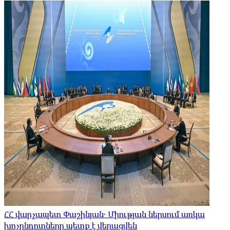
ՀՀ վարչապետ Փաշինյան․ Միության ներսում առկա
խոչընդոտները պետք է վերացվեն