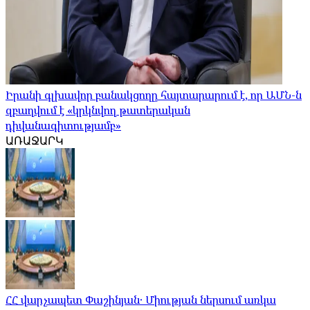
Իրանի գլխավոր բանակցողը հայտարարում է, որ ԱՄՆ-ն
զբաղվում է «կրկնվող թատերական
դիվանագիտությամբ»
ԱՌԱՋԱՐԿ
ՀՀ վարչապետ Փաշինյան․ Միության ներսում առկա