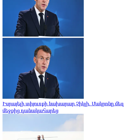
Իսրայելի սփյուռքի նախարար Չիկլի. Մակրոնը մեզ
մեջքից դանակահարեց