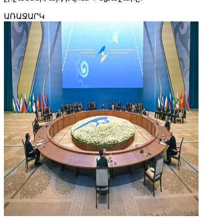
ԱՌԱՋԱՐԿ