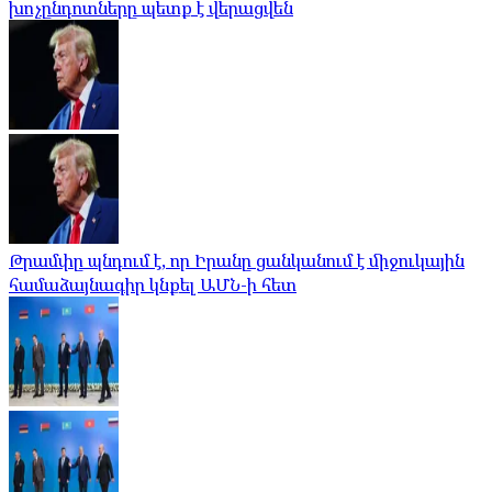
խոչընդոտները պետք է վերացվեն
Թրամփը պնդում է, որ Իրանը ցանկանում է միջուկային
համաձայնագիր կնքել ԱՄՆ-ի հետ