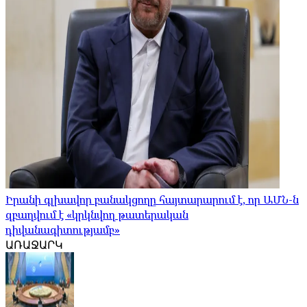
Իրանի գլխավոր բանակցողը հայտարարում է, որ ԱՄՆ-ն
զբաղվում է «կրկնվող թատերական
դիվանագիտությամբ»
ԱՌԱՋԱՐԿ