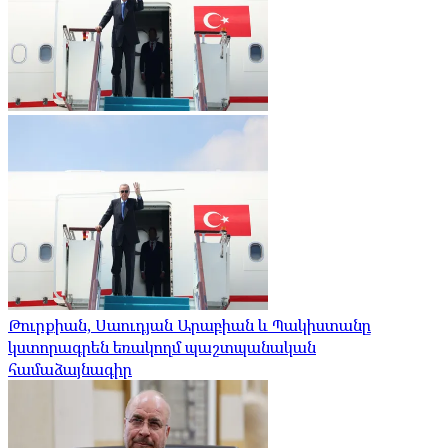
Թուրքիան, Սաուդյան Արաբիան և Պակիստանը
կստորագրեն եռակողմ պաշտպանական
համաձայնագիր