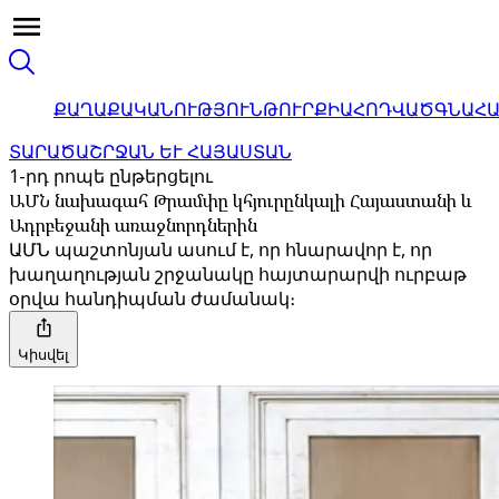
ՔԱՂԱՔԱԿԱՆՈՒԹՅՈՒՆ
ԹՈՒՐՔԻԱ
ՀՈԴՎԱԾ
ԳՆԱՀ
ՏԱՐԱԾԱՇՐՋԱՆ ԵՒ ՀԱՅԱՍՏԱՆ
1-րդ րոպե ընթերցելու
ԱՄՆ նախագահ Թրամփը կհյուրընկալի Հայաստանի և
Ադրբեջանի առաջնորդներին
ԱՄՆ պաշտոնյան ասում է, որ հնարավոր է, որ
խաղաղության շրջանակը հայտարարվի ուրբաթ
օրվա հանդիպման ժամանակ։
Կիսվել