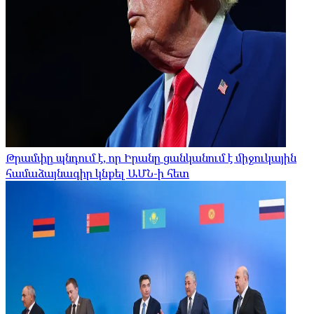
Թրամփը պնդում է, որ Իրանը ցանկանում է միջուկային
համաձայնագիր կնքել ԱՄՆ-ի հետ