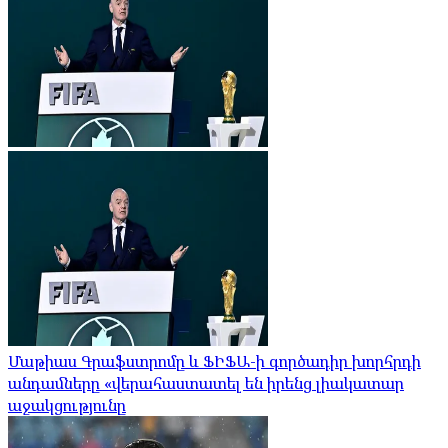
Մաթիաս Գրաֆստրոմը և ՖԻՖԱ-ի գործադիր խորհրդի
անդամները «վերահաստատել են իրենց լիակատար
աջակցությունը