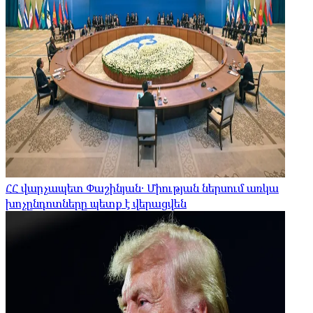
ՀՀ վարչապետ Փաշինյան․ Միության ներսում առկա
խոչընդոտները պետք է վերացվեն