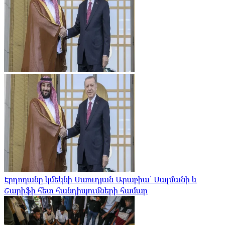
Էրդողանը կմեկնի Սաուդյան Արաբիա՝ Սալմանի և
Շարիֆի հետ հանդիպումների համար