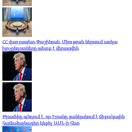
ՀՀ վարչապետ Փաշինյան․ Միության ներսում առկա
խոչընդոտները պետք է վերացվեն
Թրամփը պնդում է, որ Իրանը ցանկանում է միջուկային
համաձայնագիր կնքել ԱՄՆ-ի հետ