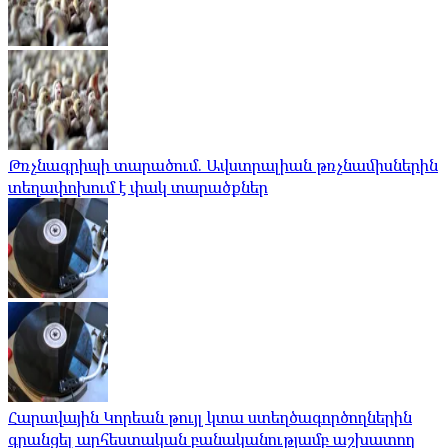
Թռչնագրիպի տարածում. Ավստրալիան թռչնամիսներին
տեղափոխում է փակ տարածքներ
Հարավային Կորեան թույլ կտա ստեղծագործողներին
գրանցել արհեստական ​​բանականությամբ աշխատող