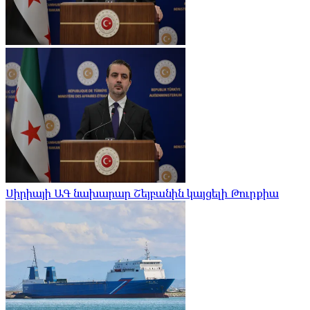
Սիրիայի ԱԳ նախարար Շեյբանին կայցելի Թուրքիա