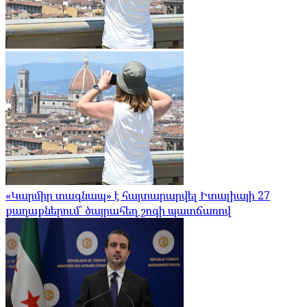
«Կարմիր տագնապ» է հայտարարվել Իտալիայի 27
քաղաքներում՝ ծայրահեղ շոգի պատճառով