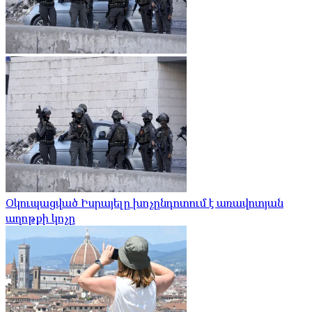
Օկուպացված Իսրայելը խոչընդոտում է առավոտյան
աղոթքի կոչը