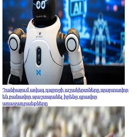
Դանիայում ավագ դպրոցի աշակերտները պարտավոր
են բանավոր պաշտպանել իրենց գրավոր
առաջադրանքները