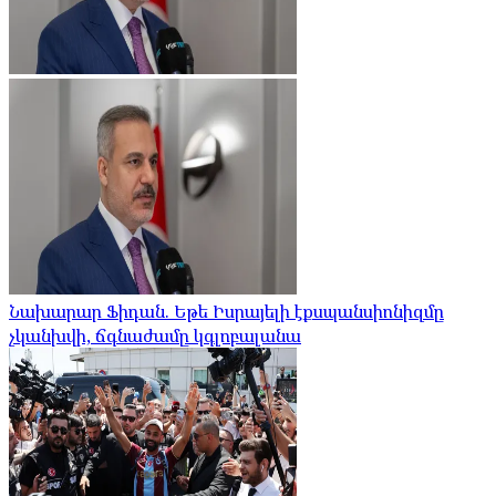
Նախարար Ֆիդան. Եթե Իսրայելի էքսպանսիոնիզմը
չկանխվի, ճգնաժամը կգլոբալանա