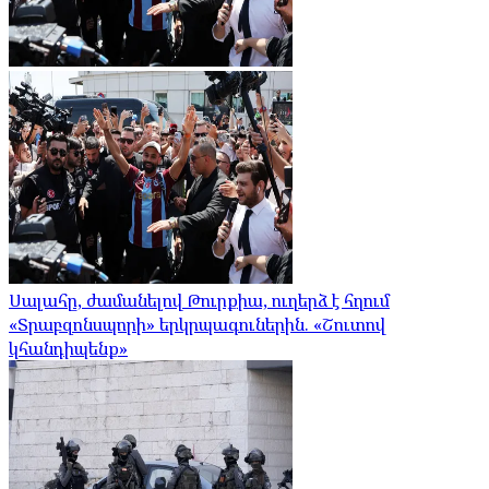
Սալահը, ժամանելով Թուրքիա, ուղերձ է հղում
«Տրաբզոնսպորի» երկրպագուներին. «Շուտով
կհանդիպենք»