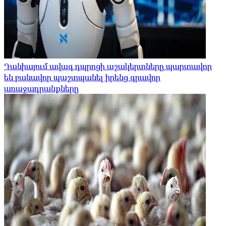
Դանիայում ավագ դպրոցի աշակերտները պարտավոր
են բանավոր պաշտպանել իրենց գրավոր
առաջադրանքները