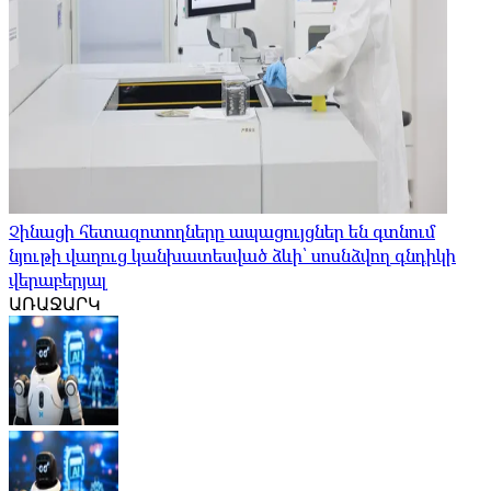
Չինացի հետազոտողները ապացույցներ են գտնում
նյութի վաղուց կանխատեսված ձևի՝ սոսնձվող գնդիկի
վերաբերյալ
ԱՌԱՋԱՐԿ