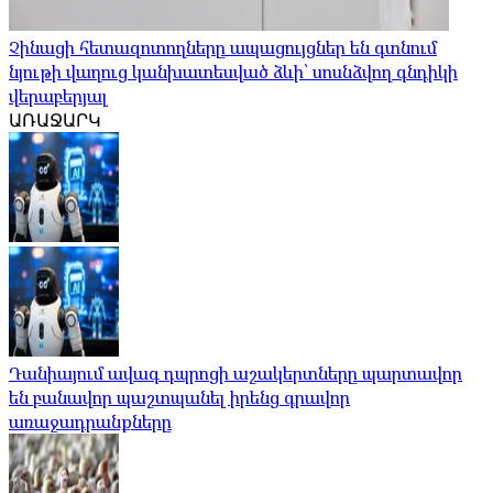
Չինացի հետազոտողները ապացույցներ են գտնում
նյութի վաղուց կանխատեսված ձևի՝ սոսնձվող գնդիկի
վերաբերյալ
ԱՌԱՋԱՐԿ
Դանիայում ավագ դպրոցի աշակերտները պարտավոր
են բանավոր պաշտպանել իրենց գրավոր
առաջադրանքները