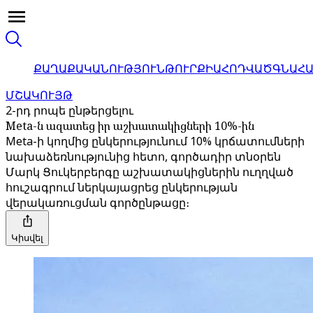
ՔԱՂԱՔԱԿԱՆՈՒԹՅՈՒՆ
ԹՈՒՐՔԻԱ
ՀՈԴՎԱԾ
ԳՆԱՀ
ՄՇԱԿՈՒՅԹ
2-րդ րոպե ընթերցելու
Meta-ն ազատեց իր աշխատակիցների 10%-ին
Meta-ի կողմից ընկերությունում 10% կրճատումների
նախաձեռնությունից հետո, գործադիր տնօրեն
Մարկ Ցուկերբերգը աշխատակիցներին ուղղված
հուշագրում ներկայացրեց ընկերության
վերակառուցման գործընթացը։
Կիսվել