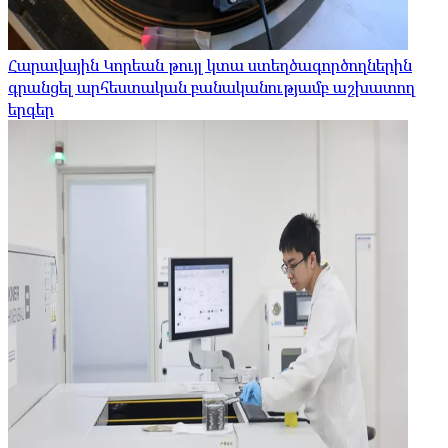
Հարավային Կորեան թույլ կտա ստեղծագործողներին
գրանցել արհեստական ​​բանականությամբ աշխատող
երգեր