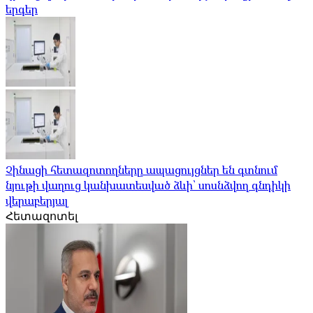
երգեր
Չինացի հետազոտողները ապացույցներ են գտնում
նյութի վաղուց կանխատեսված ձևի՝ սոսնձվող գնդիկի
վերաբերյալ
Հետազոտել