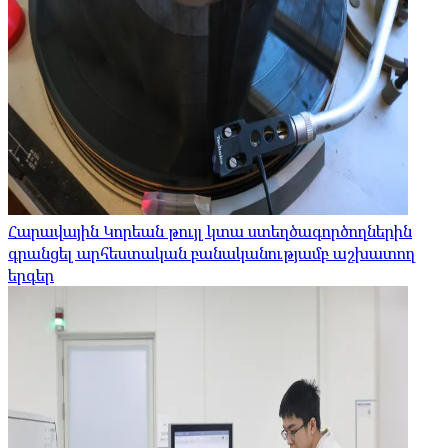
Հարավային Կորեան թույլ կտա ստեղծագործողներին
գրանցել արհեստական ​​բանականությամբ աշխատող
երգեր