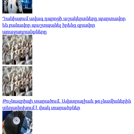
Դանիայում ավագ դպրոցի աշակերտները պարտավոր
են բանավոր պաշտպանել իրենց գրավոր
առաջադրանքները
Թռչնագրիպի տարածում. Ավստրալիան թռչնամիսներին
տեղափոխում է փակ տարածքներ