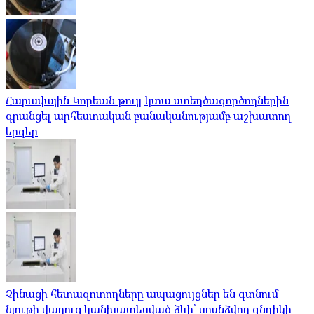
Հարավային Կորեան թույլ կտա ստեղծագործողներին
գրանցել արհեստական ​​բանականությամբ աշխատող
երգեր
Չինացի հետազոտողները ապացույցներ են գտնում
նյութի վաղուց կանխատեսված ձևի՝ սոսնձվող գնդիկի