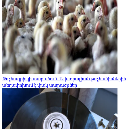
Թռչնագրիպի տարածում. Ավստրալիան թռչնամիսներին
տեղափոխում է փակ տարածքներ