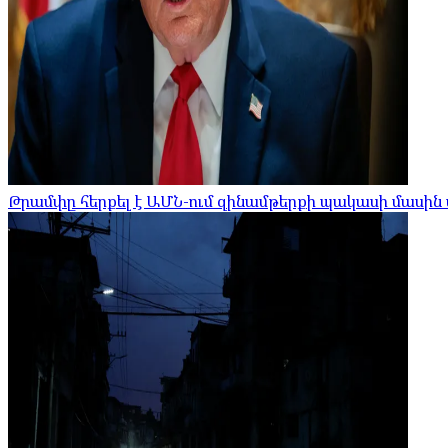
Թրամփը հերքել է ԱՄՆ-ում զինամթերքի պակասի մասին 