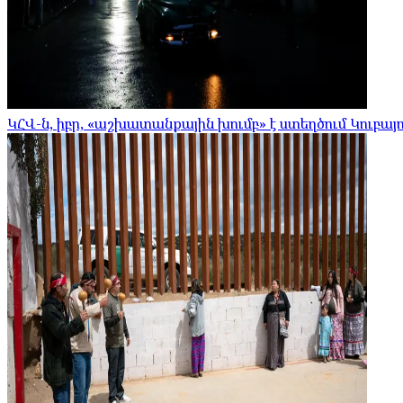
ԿՀՎ-ն, իբր, «աշխատանքային խումբ» է ստեղծում Կուբայո