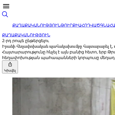
ՔԱՂԱՔԱԿԱՆՈՒԹՅՈՒՆ
ԹՈՒՐՔԻԱ
ՀՈԴՎԱԾ
ԳՆԱՀ
ՔԱՂԱՔԱԿԱՆՈՒԹՅՈՒՆ
2-րդ րոպե ընթերցելու
Իրանի հեղափոխական պահակախումբը հայտարարել է, 
Հայտարարությունը հնչել է այն բանից հետո, երբ 
հեղափոխության պահապանների կորպուսը մեղադրե
Կիսվել