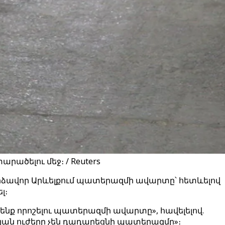
ածելու մեջ։ / Reuters
երձավոր Արևելքում պատերազմի ավարտը՝ հետևելով
լ։
նք որոշելու պատերազմի ավարտը», հավելելով.
յան ուժերը չեն դադարեցնի պատերազմը»։