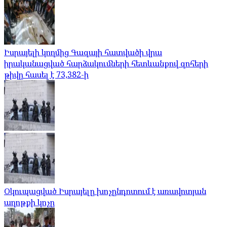
Իսրայելի կողմից Գազայի հատվածի վրա
իրականացված հարձակումների հետևանքով զոհերի
թիվը հասել է 73,382-ի
Օկուպացված Իսրայելը խոչընդոտում է առավոտյան
աղոթքի կոչը