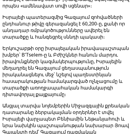
որպես «ամենավատ սովի սցենար»։
Իսրայելի պատերազմից Գազայում զոհվածների
ընդհանուր թիվը գերազանցել է 60,200-ը, քանի որ
անդադար ռմբակոծությունները ավերել են
տարածքը և հանգեցրել սննդի պակասի։
Երկուշաբթի օրը իսրայելական իրավապաշտպան
խմբեր՝ B’Tselem-ը և Բժիշկներ հանուն մարդու
իրավունքների կազմակերպությունը, Իսրայելին
մեղադրել են Գազայում ցեղասպանություն
իրականացնելու մեջ՝ նշելով պաղեստինյան
հասարակության համակարգված ոչնչացումը և
տարածքի առողջապահական համակարգի
դիտավորյալ քայքայումը։
Անցյալ տարվա նոյեմբերին Միջազգային քրեական
դատարանը ձերբակալման օրդերներ է տվել
Իսրայելի վարչապետ Բենիամին Նեթանյահուի և
նրա նախկին պաշտպանության նախարար Յոավ
Գալանտի դեմ՝ Գազայում ռազմական