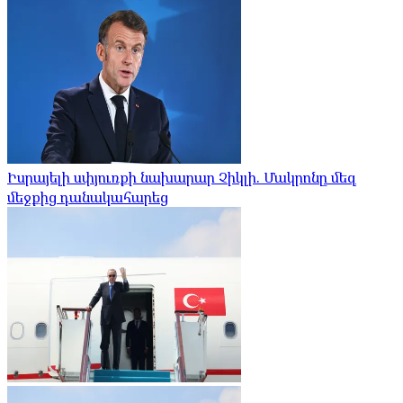
Իսրայելի սփյուռքի նախարար Չիկլի. Մակրոնը մեզ
մեջքից դանակահարեց