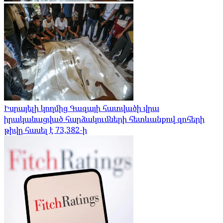
Իսրայելի կողմից Գազայի հատվածի վրա
իրականացված հարձակումների հետևանքով զոհերի
թիվը հասել է 73,382-ի