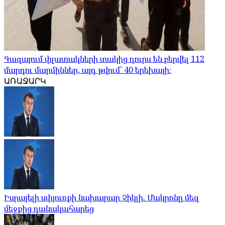
Գազայում փլատակների տակից դուրս են բերվել 112
մարդու մարմիններ, այդ թվում՝ 40 երեխայի։
ԱՌԱՋԱՐԿ
Իսրայելի սփյուռքի նախարար Չիկլի. Մակրոնը մեզ
մեջքից դանակահարեց