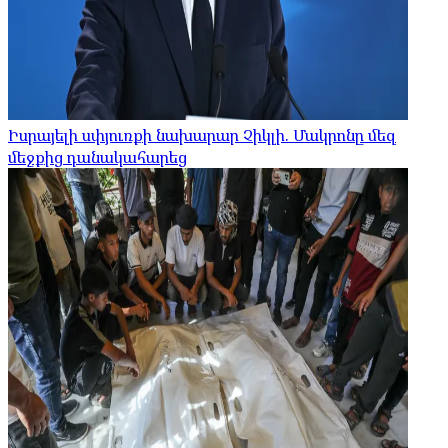
Իսրայելի սփյուռքի նախարար Չիկլի. Մակրոնը մեզ
մեջքից դանակահարեց