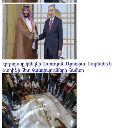
Էրդողանը կմեկնի Սաուդյան Արաբիա՝ Սալմանի և
Շարիֆի հետ հանդիպումների համար