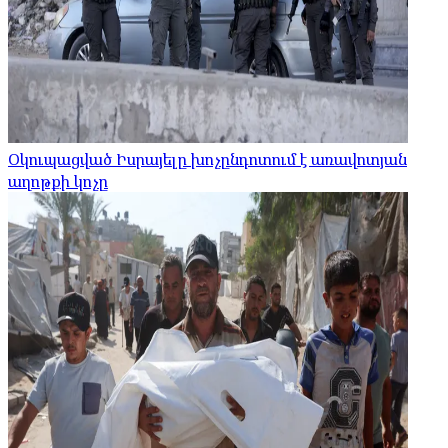
Օկուպացված Իսրայելը խոչընդոտում է առավոտյան
աղոթքի կոչը