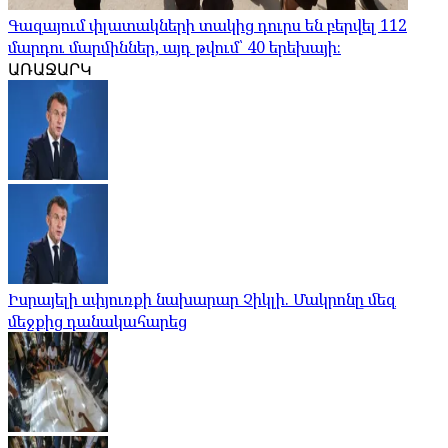
Գազայում փլատակների տակից դուրս են բերվել 112
մարդու մարմիններ, այդ թվում՝ 40 երեխայի։
ԱՌԱՋԱՐԿ
Իսրայելի սփյուռքի նախարար Չիկլի. Մակրոնը մեզ
մեջքից դանակահարեց