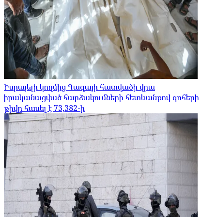
Իսրայելի կողմից Գազայի հատվածի վրա
իրականացված հարձակումների հետևանքով զոհերի
թիվը հասել է 73,382-ի