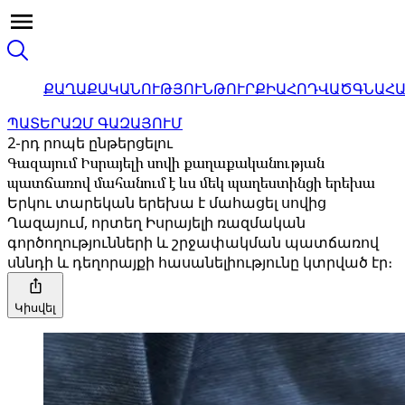
ՔԱՂԱՔԱԿԱՆՈՒԹՅՈՒՆ
ԹՈՒՐՔԻԱ
ՀՈԴՎԱԾ
ԳՆԱՀ
ՊԱՏԵՐԱԶՄ ԳԱԶԱՅՈՒՄ
2-րդ րոպե ընթերցելու
Գազայում Իսրայելի սովի քաղաքականության
պատճառով մահանում է ևս մեկ պաղեստինցի երեխա
Երկու տարեկան երեխա է մահացել սովից
Ղազայում, որտեղ Իսրայելի ռազմական
գործողությունների և շրջափակման պատճառով
սննդի և դեղորայքի հասանելիությունը կտրված էր։
Կիսվել