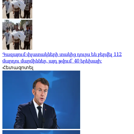
Գազայում փլատակների տակից դուրս են բերվել 112
մարդու մարմիններ, այդ թվում՝ 40 երեխայի։
Հետազոտել