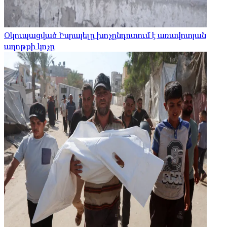
Օկուպացված Իսրայելը խոչընդոտում է առավոտյան
աղոթքի կոչը