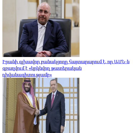
Իրանի գլխավոր բանակցողը հայտարարում է, որ ԱՄՆ-ն
զբաղվում է «կրկնվող թատերական
դիվանագիտությամբ»