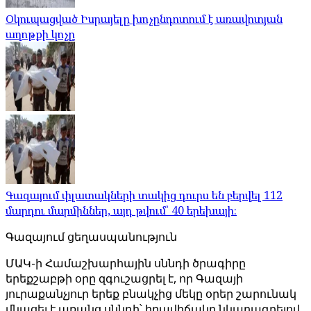
Օկուպացված Իսրայելը խոչընդոտում է առավոտյան
աղոթքի կոչը
Գազայում փլատակների տակից դուրս են բերվել 112
մարդու մարմիններ, այդ թվում՝ 40 երեխայի։
Գազայում ցեղասպանություն
ՄԱԿ-ի Համաշխարհային սննդի ծրագիրը
երեքշաբթի օրը զգուշացրել է, որ Գազայի
յուրաքանչյուր երեք բնակչից մեկը օրեր շարունակ
մնացել է առանց սննդի՝ իրավիճակը նկարագրելով