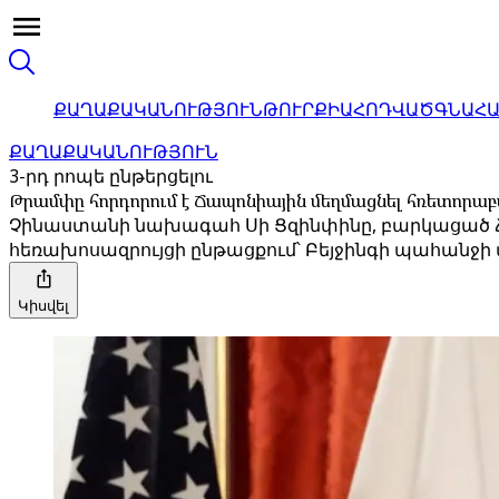
ՔԱՂԱՔԱԿԱՆՈՒԹՅՈՒՆ
ԹՈՒՐՔԻԱ
ՀՈԴՎԱԾ
ԳՆԱՀ
ՔԱՂԱՔԱԿԱՆՈՒԹՅՈՒՆ
3-րդ րոպե ընթերցելու
Թրամփը հորդորում է Ճապոնիային մեղմացնել հռետորաբ
Չինաստանի նախագահ Սի Ցզինփինը, բարկացած Ճ
հեռախոսազրույցի ընթացքում՝ Բեյջինգի պահանջի 
Կիսվել