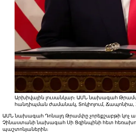
Արխիվային լուսանկար։ ԱՄՆ նախագահ Թրամփ
հանդիպման ժամանակ, Տոկիոյում, Ճապոնիա, 20
ԱՄՆ նախագահ Դոնալդ Թրամփը չորեքշաբթի կոչ ա
Չինաստանի նախագահ Սի Ցզինպինի հետ հեռախոսազրո
պաշտոնյաներին։