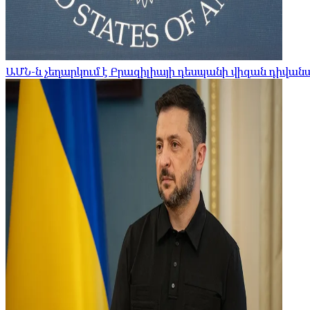
ԱՄՆ-ն չեղարկում է Բրազիլիայի դեսպանի վիզան դիվա