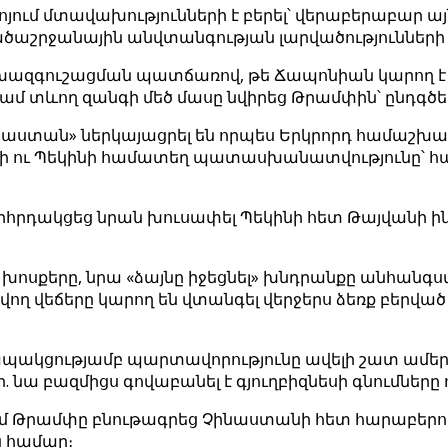
իոյում մտավախությունների է բերել՝ վերաբերաբար 
ածաշրջանային անվտանգության լարվածությունների 
խազգուշացման պատճառով, թե Ճապոնիան կարող է
մ տևող զանգի մեծ մասը նվիրեց Թրամփին՝ ընդգծել
նաստան» ներկայացրել են որպես Երկրորդ համաշ
ոնի ու Պեկինի համատեղ պատասխանատվությունը՝ հա
խորհրդակցեց նրան խուսափել Պեկինի հետ Թայվանի 
իր խոսքերը, նրա «ձայնը իջեցնել» խնդրանքը անհան
չվող վեճերը կարող են վտանգել վերջերս ձեռք բեր
ապակցությամբ պարտավորությունը ավելի շատ ամեր
նա բազմիցս գովաբանել է գյուղբիզնեսի գնումներ
ւնում Թրամփը բնութագրեց Չինաստանի հետ հարաբերո
ն համար։