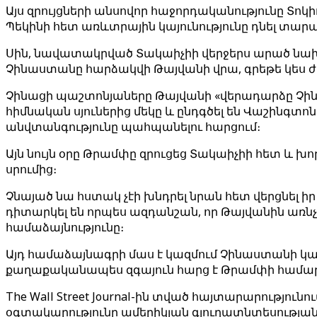
Այս զրույցների անսովոր հաջորդականությունը Տոկ
Պեկինի հետ առևտրային կայունությունը դնել տար
Սին, նավատակրված Տակաիչիի վերջերս արած նա
Չինաստանը հարձակվի Թայվանի վրա, գրեթե կես ժա
Չինացի պաշտոնյաները Թայվանի «վերադարձը Չի
հիմնական սյուներից մեկը և ընդգծել են Վաշինգտ
անվտանգությունը պահպանելու հարցում։
Այն նույն օրը Թրամփը զրուցեց Տակաիչիի հետ և 
սրումից։
Չնայած նա հստակ չէի խնդրել նրան հետ վերցնել 
դիտարկել են որպես ազդանշան, որ Թայվանին առն
համաձայնությունը։
Այդ համաձայնագրի մաս է կազմում Չինաստանի կ
քաղաքականապես զգայուն հարց է Թրամփի համար. 
The Wall Street Journal-ին տված հայտարարությո
օգտակարությունը ամերիկյան գյուղատնտեսությա