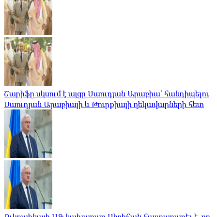
Շարիֆը սկսում է այցը Սաուդյան Արաբիա՝ հանդիպելու
Սաուդյան Արաբիայի և Թուրքիայի ղեկավարների հետ
Ուկրաինայի ԱԳ նախարար Սիբիհան հայտարարել է, որ