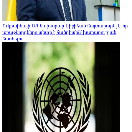
Ուկրաինայի ԱԳ նախարար Սիբիհան հայտարարել է, որ
առաջնորդները պետք է հանդիպեն՝ խաղաղության
հասնելու