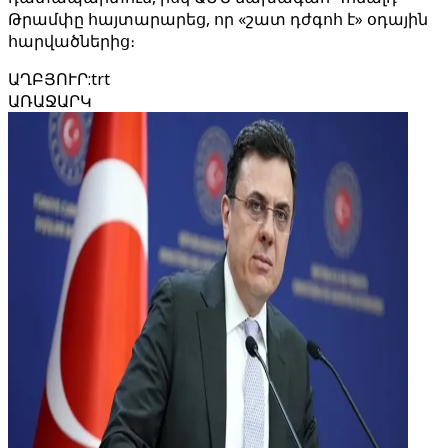
Թրամփը հայտարարեց, որ «շատ դժգոհ է» օդային
հարվածներից։
ԱՂԲՅՈՒՐ
:
trt
ԱՌԱՋԱՐԿ