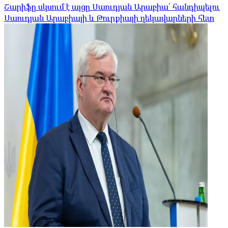
Շարիֆը սկսում է այցը Սաուդյան Արաբիա՝ հանդիպելու
Սաուդյան Արաբիայի և Թուրքիայի ղեկավարների հետ