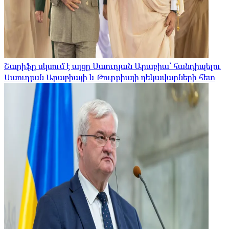
Շարիֆը սկսում է այցը Սաուդյան Արաբիա՝ հանդիպելու
Սաուդյան Արաբիայի և Թուրքիայի ղեկավարների հետ