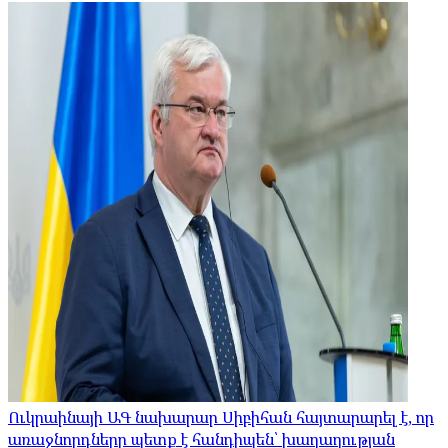
Ուկրաինայի ԱԳ նախարար Սիբիհան հայտարարել է, որ
առաջնորդները պետք է հանդիպեն՝ խաղաղության