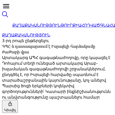
ՔԱՂԱՔԱԿԱՆՈՒԹՅՈՒՆ
ԹՈՒՐՔԻԱ
ՀՈԴՎԱԾ
ԳՆԱՀ
ՔԱՂԱՔԱԿԱՆՈՒԹՅՈՒՆ
3-րդ րոպե ընթերցելու
ԳՊՀ-ն դատապարտում է Իսրայելի հարձակումը
ՔաԹարի վրա
Արտակարգ ԱՊՀ գագաթնաժողովը, որը կայացել է
Դոհայում տեղի ունեցած արտակարգ Արաբ-
իսլամական գագաթնաժողովի շրջանակներում,
ընդգծել է, որ Իսրայելի հարվածը սպառնում է
տարածաշրջանային կայունությանը, կոչ անելով
Պարսից ծոցի երկրների կոլեկտիվ
գործողությունների՝ Կատարի ինքնիշխանությունն
ու անվտանգությունը պաշտպանելու համար:
Կիսվել