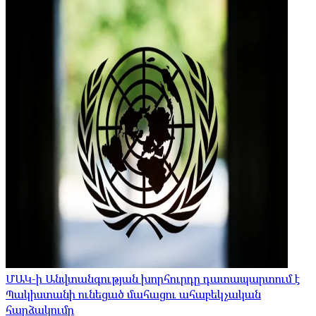
ՄԱԿ-ի Անվտանգության խորհուրդը դատապարտում է
Պակիստանի ունեցած մահացու ահաբեկչական
հարձակումը