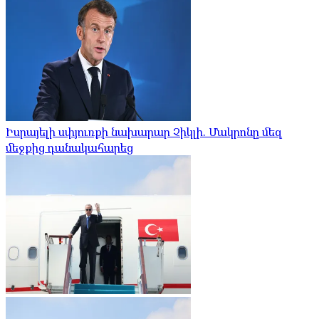
Իսրայելի սփյուռքի նախարար Չիկլի. Մակրոնը մեզ
մեջքից դանակահարեց