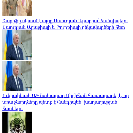
Շարիֆը սկսում է այցը Սաուդյան Արաբիա՝ հանդիպելու
Սաուդյան Արաբիայի և Թուրքիայի ղեկավարների հետ
Ուկրաինայի ԱԳ նախարար Սիբիհան հայտարարել է, որ
առաջնորդները պետք է հանդիպեն՝ խաղաղության
հասնելու