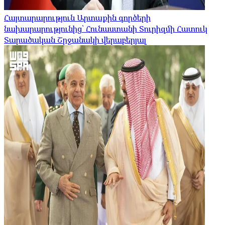
Հայտարարություն Արտաքին գործերի
նախարարությունից՝ Հունաստանի Տուրիզմի Հատուկ
Տարածական Շրջանակի վերաբերյալ