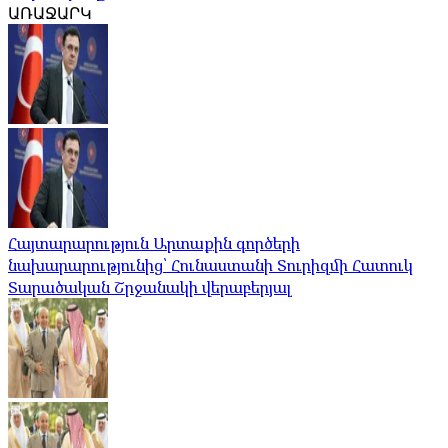
ԱՌԱՋԱՐԿ
Հայտարարություն Արտաքին գործերի
նախարարությունից՝ Հունաստանի Տուրիզմի Հատուկ
Տարածական Շրջանակի վերաբերյալ