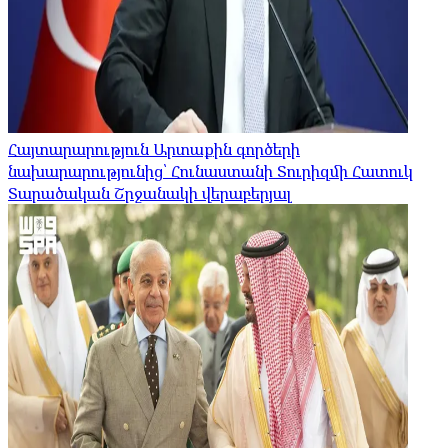
Հայտարարություն Արտաքին գործերի
նախարարությունից՝ Հունաստանի Տուրիզմի Հատուկ
Տարածական Շրջանակի վերաբերյալ