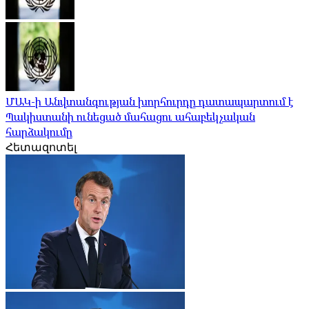
ՄԱԿ-ի Անվտանգության խորհուրդը դատապարտում է
Պակիստանի ունեցած մահացու ահաբեկչական
հարձակումը
Հետազոտել