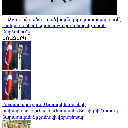
ՄԱԿ-ի Անվտանգության խորհուրդը դատապարտում է
Պակիստանի ունեցած մահացու ահաբեկչական
հարձակումը
ԱՌԱՋԱՐԿ
Հայտարարություն Արտաքին գործերի
նախարարությունից՝ Հունաստանի Տուրիզմի Հատուկ
Տարածական Շրջանակի վերաբերյալ