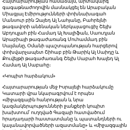
Հայտարարության համաձայն, արտակարգ
գագաթնաժողովին մասնակցել են Արաբական
Միացյալ Էմիրությունների փոխնախագահ
Մանսուր բին Զայեդ Ալ Նահյանը, Բահրեյնի
թագավորի անձնական ներկայացուցիչ Շեյխ
Աբդուլլահ բին Համադ Ալ Խալիֆան, Սաուդյան
Արաբիայի թագաժառանգ Մուհամմադ բին
Սալմանը, Օմանի պաշտպանության հարցերով
փոխվարչապետ Շիհաբ բին Թարիկ Ալ Սաիդը և
Քուվեյթի թագաժառանգ Շեյխ Սաբահ Խալեդ Ալ
Համադ Ալ Սաբահը։
«Կոպիտ հարձակում»
Հայտարարության մեջ Իսրայելի հարձակումը
Կատարի վրա նկարագրվում է որպես
«միջազգային հանրության և նրա
կազմակերպությունների ջանքերի կոպիտ
խախտում՝ ուղղված Գազայի հատվածում
հրադադարի հաստատմանը և պատանդների ու
կալանավորվածների ազատմանը» և «միջազգային