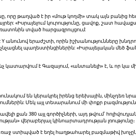
ը, որը թաղված է իր «մութ կողմի» տակ այն բանից հ
եր: «Իսրայելում կուրությունը, ցավոք, շատ հավաքակ
ռատոնին տված հարցազրույցում:
 է Y անունով երաժշտի, որին իշխանությունները խնդր
 ոչնչացնել պաղեստինցիներին: «Իսրայելական մեծ ֆ
, ինչ կատարվում է Գազայում, «անտանելի» է, և որ կա
րունակում են կերակրել իրենց երեխային, մինչդեռ ն
ներին: Մեկ այլ տեսարանում մի փոքր բազմություն
ելի քան 380 այլ գործիչների, այդ թվում՝ հոլիվու
յան» վերաբերյալ կինոարտադրության լռությունը։
առաջ ստիպված է եղել հաղթահարել բազմաթիվ խոչըն