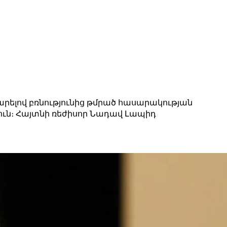
արելով բռնությունից թմրած հասարակության
ուն։ Հայտնի ռեժիսոր Նադավ Լապիդ