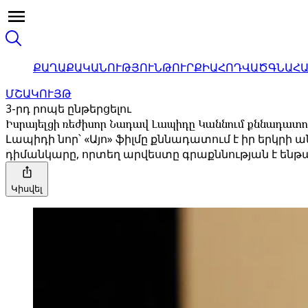
ՔԱՂԱՔԱԿԱՆՈՒԹՅՈՒՆ
ԹՈՒՐՔԻԱ
ՀՈԴՎԱԾ
ԳՆԱՀ
ՄՇԱԿՈՒՅԹ
3-րդ րոպե ընթերցելու
Իսրայելցի ռեժիսոր Նադավ Լապիդը Կաննում քննադատում
Լապիդի նոր՝ «Այո» ֆիլմը քննադատում է իր երկր
դիմանկարը, որտեղ արվեստը գրաքննության է ենթա
Կիսվել