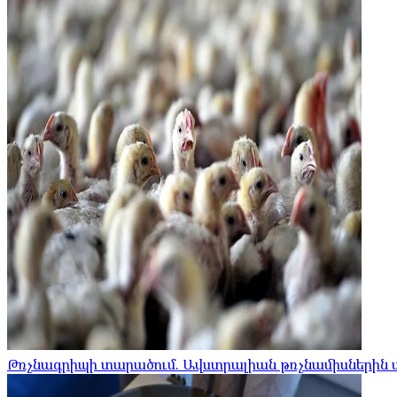
Թռչնագրիպի տարածում. Ավստրալիան թռչնամիսներին