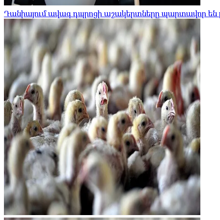
Դանիայում ավագ դպրոցի աշակերտները պարտավոր են