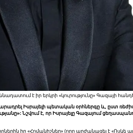
նադատում է իր երկրի «կուրությունը» Գազայի հանդեպ
րաշարադրել Իսրայելի պետական ​​օրհներգը և, ըստ
անը»: Նշվում է, որ Իսրայելը Գազայում ցեղասպան
ներին իր «Հոմանիշներ» (որը արժանացել է «Ոսկե ա