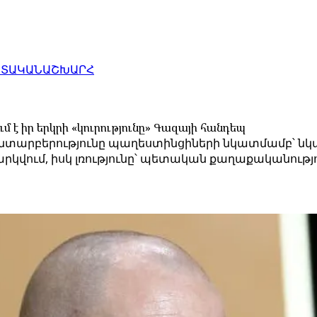
ԱՏԱԿԱՆ
ԱՇԽԱՐՀ
 է իր երկրի «կուրությունը» Գազայի հանդեպ
ի անտարբերությունը պաղեստինցիների նկատմամբ՝ նկ
րկվում, իսկ լռությունը՝ պետական քաղաքականությ