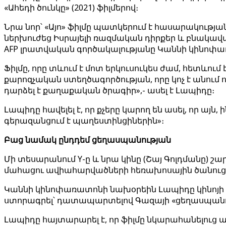
«Ահեդի ծունկը» (2021) ֆիլմերով։
Նրա նոր՝ «Այո» ֆիլմը պատկերում է հասարակության
ներխուժեց Իսրայելի ռազմական դիրքեր և բնակավայր
AFP լրատվական գործակալությանը Կաննի կինոփա
Ֆիլմը, որը տևում է մոտ երկուսուկես ժամ, հետևում
քարոզչական ստեղծագործության, որը կոչ է անում
դարձել է քաղաքական ծրագիր»,- ասել է Լապիդը։
Լապիդը հավելել է, որ քչերը կարող են ասել, որ այն
գերազանցում է պաղեստինցիներին»։
Բաց նամակ ընդդեմ ցեղասպանության
Մի տեսարանում Y-ը և նրա կինը (Շայ Գոլդմանը) շա
մահացու ավիահարվածների հեռախոսային ծանուցում
Կաննի կինոփառատոնի նախօրեին Լապիդը կինոյի ավ
ստորագրել՝ դատապարտելով Գազայի «ցեղասպանութ
Լապիդը հայտարարել է, որ ֆիլմը նկարահանելուց 